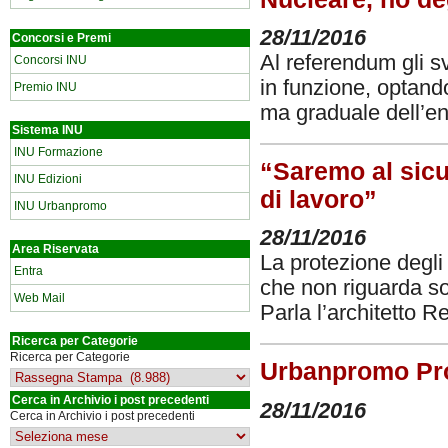
28/11/2016
Concorsi e Premi
Al referendum gli s
Concorsi INU
in funzione, optand
Premio INU
ma graduale dell’e
Sistema INU
INU Formazione
“Saremo al sicu
INU Edizioni
di lavoro”
INU Urbanpromo
28/11/2016
Area Riservata
La protezione degli 
Entra
che non riguarda sol
Web Mail
Parla l’architetto 
Ricerca per Categorie
Ricerca per Categorie
Urbanpromo Prog
Cerca in Archivio i post precedenti
28/11/2016
Cerca in Archivio i post precedenti