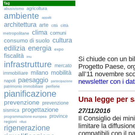
Tag
agricoltura
abusivismo
ambiente
appalti
architettura
arte
città
città
clima
comuni
metropolitane
cultura
consumo di suolo
edilizia
energia
expo
fiscalità
imu
Si chiude con un b
infrastrutture
Progetto Paese, orga
mercato
milano
mobilità
all’11 novembre sco
immobiliare
paesaggio
newsletter con i dat
napoli
partecipazione
patrimonio immobiliare
periferie
pianificazione
Una legge per s
prevenzione
prevenzione
progettazione
27/11/2016
sismica
province
programmazione europea
Il Consiglio dei min
regioni
rifiuti
limitare la diffusion
rigenerazione
compatibili con il p