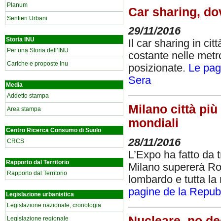
Planum
Car sharing, d
Sentieri Urbani
29/11/2016
Storia INU
Il car sharing in ci
Per una Storia dell’INU
costante nelle metro
Cariche e proposte Inu
posizionate.
Le pag
Sera
Media
Addetto stampa
Milano città più 
Area stampa
mondiali
Centro Ricerca Consumo di Suolo
28/11/2016
CRCS
L’Expo ha fatto da 
Rapporto dal Territorio
Milano supererà Rom
Rapporto dal Territorio
lombardo e tutta la
pagine de la Repub
Legislazione urbanistica
Legislazione nazionale, cronologia
Nucleare, no deg
Legislazione regionale