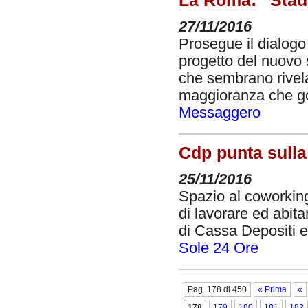
La Roma: “Stadi
27/11/2016
Prosegue il dialogo
progetto del nuovo s
che sembrano rivelar
maggioranza che gov
Messaggero
Cdp punta sulla
25/11/2016
Spazio al coworking
di lavorare ed abita
di Cassa Depositi e 
Sole 24 Ore
Pag. 178 di 450
« Prima
«
178
179
180
181
182