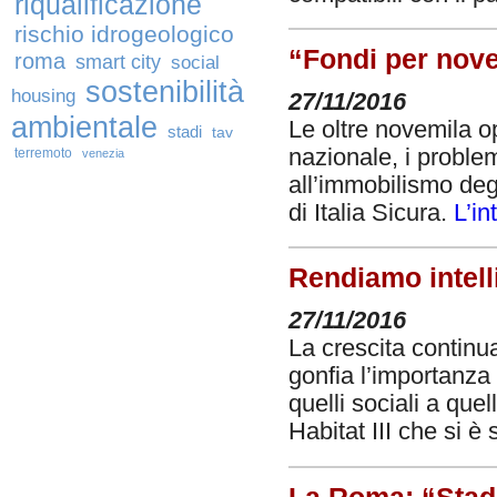
riqualificazione
rischio idrogeologico
“Fondi per nove
roma
smart city
social
sostenibilità
housing
27/11/2016
ambientale
Le oltre novemila op
stadi
tav
nazionale, i problem
terremoto
venezia
all’immobilismo degl
di Italia Sicura.
L’in
Rendiamo intelli
27/11/2016
La crescita continu
gonfia l’importanza
quelli sociali a que
Habitat III che si è