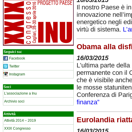
16/03/2015
Il nostro Paese è i
innovazione nell’im
energetico negli ed
virtù di sistema.
L’ar
Obama alla disf
Seguici su:
16/03/2015
Facebook
L’ultima parte dell
Twitter
permanente con il
Instagram
che è visibile anch
le mosse statunitens
Soci
L’associazione a Inu
Conferenza di Pari
finanza”
Archivio soci
Attività
Eurolandia riatt
Attività 2014 – 2019
XXIX Congresso
16/03/2015