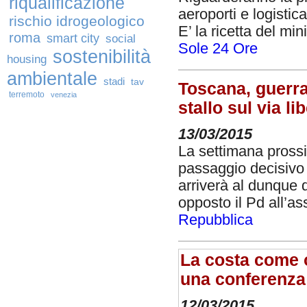
riqualificazione
aeroporti e logistica
rischio idrogeologico
E’ la ricetta del min
roma
smart city
social
Sole 24 Ore
sostenibilità
housing
ambientale
stadi
tav
Toscana, guerra
terremoto
venezia
stallo sul via l
13/03/2015
La settimana prossi
passaggio decisivo 
arriverà al dunque 
opposto il Pd all’a
Repubblica
La costa come o
una conferenza 
12/03/2015