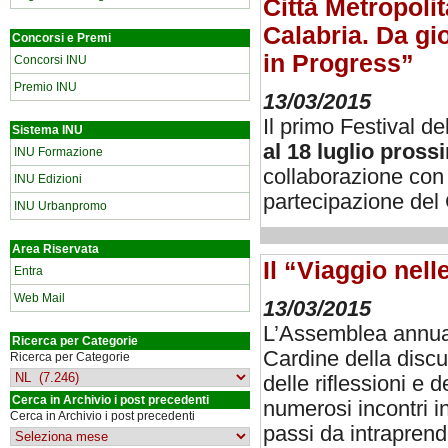
Città Metropolit
Calabria. Da gi
Concorsi e Premi
in Progress”
Concorsi INU
Premio INU
13/03/2015
Il primo Festival d
Sistema INU
al 18 luglio prossi
INU Formazione
collaborazione con 
INU Edizioni
partecipazione del
INU Urbanpromo
Area Riservata
Il “Viaggio nell
Entra
Web Mail
13/03/2015
L’Assemblea annual
Ricerca per Categorie
Cardine della discus
Ricerca per Categorie
delle riflessioni e 
Cerca in Archivio i post precedenti
numerosi incontri i
Cerca in Archivio i post precedenti
passi da intraprend