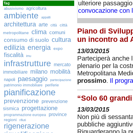
ulteriore passaggio
Tag
agricoltura
abusivismo
convocazione con l
ambiente
appalti
architettura
arte
città
città
Piano di Svilup
clima
comuni
metropolitane
un incontro ad
cultura
consumo di suolo
edilizia
energia
expo
13/03/2015
fiscalità
imu
Parteciperà anche la
infrastrutture
mercato
plenario per la cost
milano
mobilità
immobiliare
Metropolitana Medi
paesaggio
prossimo
.
Il prog
napoli
partecipazione
patrimonio immobiliare
periferie
pianificazione
“Solo 60 grandi
prevenzione
prevenzione
progettazione
sismica
13/03/2015
province
programmazione europea
Non più di sessanta
regioni
rifiuti
pubbliche aggiuntiv
rigenerazione
Riguarderanno la p