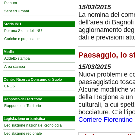
Planum
15/03/2015
Sentieri Urbani
La nomina del commis
dell’area di Bagnol
Storia INU
aggiornamento degli
Per una Storia dell’INU
dati e previsioni att
Cariche e proposte Inu
Media
Paesaggio, lo s
Addetto stampa
15/03/2015
Area stampa
Nuovi problemi e con
Centro Ricerca Consumo di Suolo
paesaggistico tosca
CRCS
Alcune modifiche vo
della Regione a un 
Rapporto dal Territorio
culturali, a cui spet
Rapporto dal Territorio
bocciature. C’è l’ipo
Corriere Fiorentino
Legislazione urbanistica
Legislazione nazionale, cronologia
Legislazione regionale