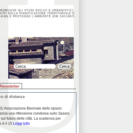
PROMUOVE GLI STUDI EDILIZI E URBANISTICI,
CÌPI DELLA PIANIFICAZIONE TERRITORIALE E
4/49) E PROTEGGE L'AMBIENTE (DM 162/1997)
Newsletter
o di distanza
La crisi dei porti durante la
0L'Associazione Biennale dello spazio
26/04/2020Nei mesi passati abbiam
ancia una riflessione condivisa sullo Spazio
Community "Porti città territori", 
 sul futuro delle città. La scadenza per
collaborazione con Assoporti e A
e è il 15
Leggi tutto
pandemia ci ha
Leggi tutto