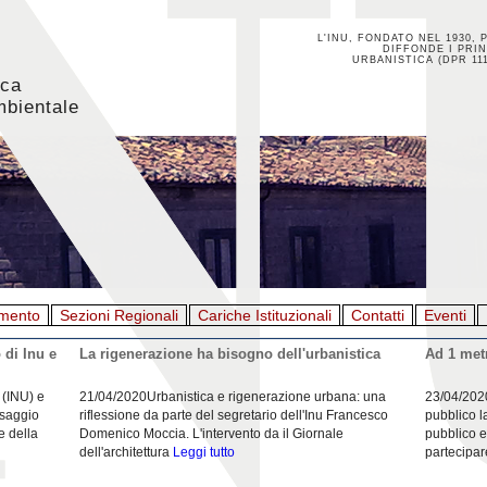
L'INU, FONDATO NEL 1930, 
DIFFONDE I PRIN
URBANISTICA (DPR 111
ica
mbientale
mento
Sezioni Regionali
Cariche Istituzionali
Contatti
Eventi
 di Inu e
La rigenerazione ha bisogno dell'urbanistica
Ad 1 metr
 (INU) e
21/04/2020Urbanistica e rigenerazione urbana: una
23/04/202
esaggio
riflessione da parte del segretario dell'Inu Francesco
pubblico l
e della
Domenico Moccia. L'intervento da il Giornale
pubblico e
dell'architettura
Leggi tutto
partecipar