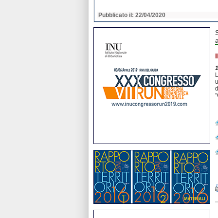
2020
Pubblicato il: 22/04/2020
L
u
d
“