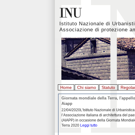
Istituto Nazionale di Urbanist
Associazione di protezione a
Home
Chi siamo
Statuto
Regola
rbanistica italiana al
Giornata mondiale della Terra, l'appello
emergenza. L’INU apre una
Aiapp
tiva: ecco come partecipare
 diffondersi del contagio da
22/04/2020L'Istituto Nazionale di Urbanistica
pieno svolgimento, è ormai
l’Associazione italiana di architettura del pa
eguenze sociali, economiche e
(AIAPP) in occasione della Giornata Mondial
idemia
Leggi tutto
Terra 2020
Leggi tutto