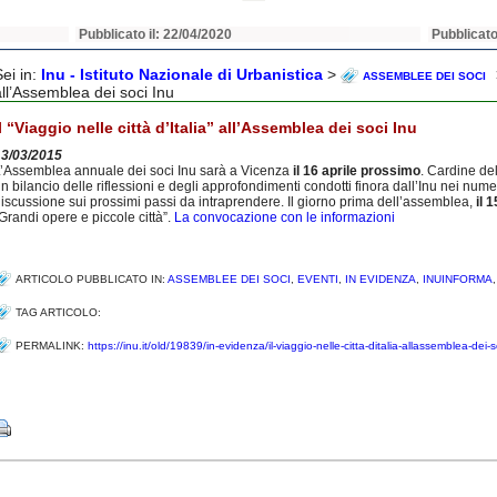
Pubblicato il: 22/04/2020
Pubblicato
Sei in:
Inu - Istituto Nazionale di Urbanistica
>
ASSEMBLEE DEI SOCI
all’Assemblea dei soci Inu
Il “Viaggio nelle città d’Italia” all’Assemblea dei soci Inu
13/03/2015
’Assemblea annuale dei soci Inu sarà a Vicenza
il 16 aprile prossimo
. Cardine del
n bilancio delle riflessioni e degli approfondimenti condotti finora dall’Inu nei nume
iscussione sui prossimi passi da intraprendere. Il giorno prima dell’assemblea,
il 
Grandi opere e piccole città”.
La convocazione con le informazioni
ARTICOLO PUBBLICATO IN:
ASSEMBLEE DEI SOCI
,
EVENTI
,
IN EVIDENZA
,
INUINFORMA
TAG ARTICOLO:
PERMALINK:
https://inu.it/old/19839/in-evidenza/il-viaggio-nelle-citta-ditalia-allassemblea-dei-s
Share