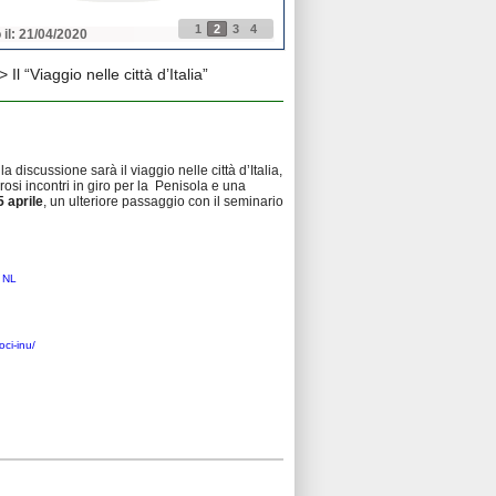
1
2
3
4
 il: 21/04/2020
Pubblicato il: 21/04/2020
> Il “Viaggio nelle città d’Italia”
la discussione sarà il viaggio nelle città d’Italia,
rosi incontri in giro per la Penisola e una
15 aprile
, un ulteriore passaggio con il seminario
,
NL
oci-inu/