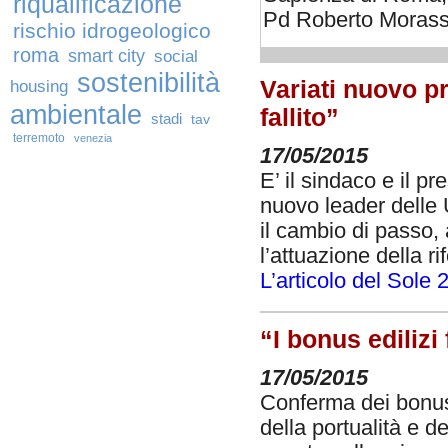
riqualificazione
Pd Roberto Morassut
rischio idrogeologico
roma
smart city
social
sostenibilità
Variati nuovo pr
housing
ambientale
fallito”
stadi
tav
terremoto
venezia
17/05/2015
E’ il sindaco e il pr
nuovo leader delle 
il cambio di passo, 
l’attuazione della r
L’articolo del Sole 
“I bonus ediliz
17/05/2015
Conferma dei bonus e
della portualità e de