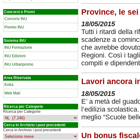
Province, le sei
Concorsi e Premi
Concorsi INU
18/05/2015
Premio INU
Tutti i ritardi dell
scadenze a comincia
Sistema INU
che avrebbe dovuto
INU Formazione
Regioni. Così i tagl
INU Edizioni
compiti e dipendent
INU Urbanpromo
Area Riservata
Lavori ancora i
Entra
18/05/2015
Web Mail
E’ a metà del guado
Ricerca per Categorie
l’edilizia scolastic
Ricerca per Categorie
meglio “Scuole bell
Cerca in Archivio i post precedenti
Cerca in Archivio i post precedenti
Un bonus fiscale