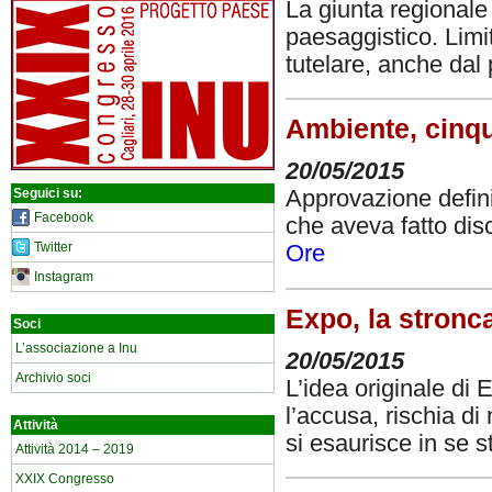
La giunta regional
paesaggistico. Limit
tutelare, anche dal 
Ambiente, cinqu
20/05/2015
Seguici su:
Approvazione defini
Facebook
che aveva fatto dis
Twitter
Ore
Instagram
Expo, la stronc
Soci
L’associazione a Inu
20/05/2015
Archivio soci
L’idea originale di 
l’accusa, rischia di
Attività
si esaurisce in se 
Attività 2014 – 2019
XXIX Congresso