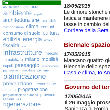
Tag
18/05/2015
agricoltura
abusivismo
ambiente
Le dimore storiche i
appalti
fatica a mantenere 
architettura
arte
città
città
tasse in cambio dell
clima
comuni
metropolitane
Corriere della Sera
cultura
consumo di suolo
edilizia
energia
expo
Biennale spazio
fiscalità
imu
infrastrutture
mercato
17/05/2015
milano
mobilità
immobiliare
Mancano quattro gior
paesaggio
Biennale dello spaz
napoli
partecipazione
patrimonio immobiliare
periferie
Casa e clima
,
Io Ar
pianificazione
prevenzione
prevenzione
Governo del ter
progettazione
sismica
province
programmazione europea
17/05/2015
regioni
rifiuti
Il 26 maggio pro
rigenerazione
Sapienza di Roma, u