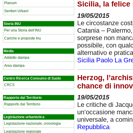
Sicilia, la felic
Planum
Sentieri Urbani
19/05/2015
Le circostanze costri
Storia INU
Catania – Palermo, 
Per una Storia dell’INU
sorprese non manca
Cariche e proposte Inu
possibile, con qual
Media
alternativo e pratic
Addetto stampa
Sicilia Paolo La Gr
Area stampa
Herzog, l’archis
Centro Ricerca Consumo di Suolo
chance di innov
CRCS
19/05/2015
Rapporto dal Territorio
Le critiche di Jacq
Rapporto dal Territorio
un’occasione mancat
Legislazione urbanistica
universale, a comin
Legislazione nazionale, cronologia
Repubblica
Legislazione regionale