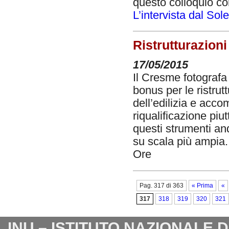
questo colloquio con
L’intervista dal Sol
Ristrutturazioni
17/05/2015
Il Cresme fotografa 
bonus per le ristrut
dell’edilizia e acc
riqualificazione piu
questi strumenti an
su scala più ampia
Ore
Pag. 317 di 363
« Prima
«
317
318
319
320
321
INU – ISTITUTO NAZIONALE 