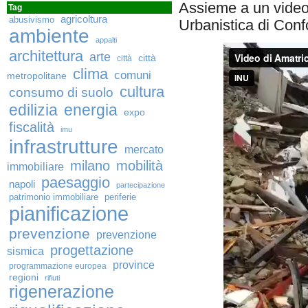
Assieme a un video 
Tag
agricoltura
abusivismo
Urbanistica di Con
ambiente
appalti
architettura
arte
città
città
clima
comuni
metropolitane
cultura
consumo di suolo
edilizia
energia
expo
fiscalità
imu
infrastrutture
mercato
milano
mobilità
immobiliare
paesaggio
napoli
partecipazione
patrimonio immobiliare
periferie
pianificazione
prevenzione
prevenzione
progettazione
sismica
province
programmazione europea
regioni
rifiuti
rigenerazione