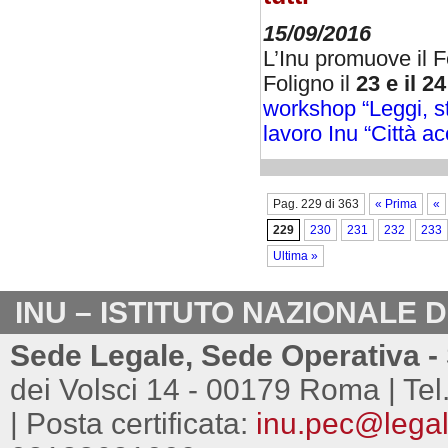
15/09/2016
L’Inu promuove il Fe
Foligno il
23 e il 
workshop “Leggi, st
lavoro Inu “Città acc
Pag. 229 di 363
« Prima
«
229
230
231
232
233
Ultima »
INU – ISTITUTO NAZIONALE 
Sede Legale, Sede Operativa - 
dei Volsci 14 - 00179 Roma | Tel
| Posta certificata:
inu.pec@legalm