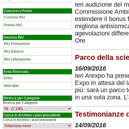
Ieri audizione del m
Commissione Ambien
Concorsi e Premi
Concorsi INU
estendere il bonus fi
miglioria antisismi
Premio INU
agevolazioni differe
Sistema INU
Ore
INU Formazione
INU Edizioni
Parco della scie
INU Urbanpromo
16/09/2016
Area Riservata
Ieri Arexpo ha presen
Entra
Expo in attesa del l
Web Mail
più: sarà un parco t
in una sola zona.
L
Ricerca per Categorie
Ricerca per Categorie
Testimonianze d
Cerca in Archivio i post precedenti
Cerca in Archivio i post precedenti
14/09/2016