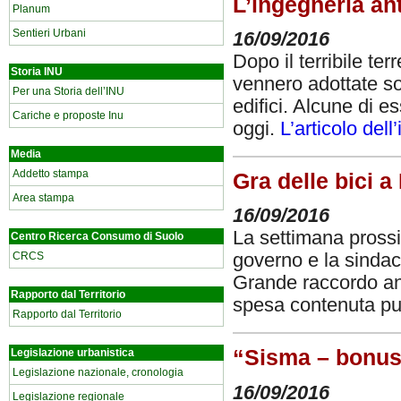
L’ingegneria an
Planum
Sentieri Urbani
16/09/2016
Dopo il terribile t
Storia INU
vennero adottate sol
Per una Storia dell’INU
edifici. Alcune di e
Cariche e proposte Inu
oggi.
L’articolo dell
Media
Addetto stampa
Gra delle bici 
Area stampa
16/09/2016
La settimana prossi
Centro Ricerca Consumo di Suolo
CRCS
governo e la sindac
Grande raccordo anu
Rapporto dal Territorio
spesa contenuta può
Rapporto dal Territorio
“Sisma – bonus
Legislazione urbanistica
Legislazione nazionale, cronologia
16/09/2016
Legislazione regionale