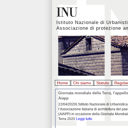
Istituto Nazionale di Urbanist
Associazione di protezione a
Home
Chi siamo
Statuto
Regola
rbanistica italiana al
Giornata mondiale della Terra, l'appello
emergenza. L’INU apre una
Aiapp
tiva: ecco come partecipare
 diffondersi del contagio da
22/04/2020L'Istituto Nazionale di Urbanistica
pieno svolgimento, è ormai
l’Associazione italiana di architettura del pa
eguenze sociali, economiche e
(AIAPP) in occasione della Giornata Mondial
idemia
Leggi tutto
Terra 2020
Leggi tutto