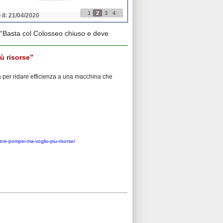
1
2
3
4
 il: 21/04/2020
Pubblicato il: 21/04/2020
“Basta col Colosseo chiuso e deve
ù risorse”
sa per ridare efficienza a una macchina che
ere-pompei-ma-voglio-piu-risorse/