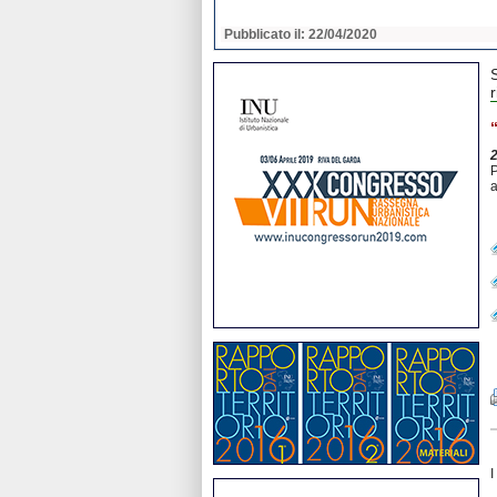
2020
Pubblicato il: 22/04/2020
P
a
I