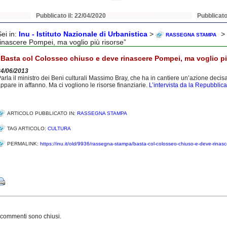
Pubblicato il: 22/04/2020
Pubblicato
Sei in:
Inu - Istituto Nazionale di Urbanistica
>
> 
RASSEGNA STAMPA
rinascere Pompei, ma voglio più risorse”
“Basta col Colosseo chiuso e deve rinascere Pompei, ma voglio pi
24/06/2013
arla il ministro dei Beni culturali Massimo Bray, che ha in cantiere un’azione deci
ppare in affanno. Ma ci vogliono le risorse finanziarie.
L’intervista da la Repubblica
ARTICOLO PUBBLICATO IN:
RASSEGNA STAMPA
TAG ARTICOLO:
CULTURA
PERMALINK:
https://inu.it/old/9936/rassegna-stampa/basta-col-colosseo-chiuso-e-deve-rinasc
Share
 commenti sono chiusi.