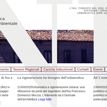
L'INU, FONDATO NEL 1930, 
DIFFONDE I PRIN
URBANISTICA (DPR 111
ica
mbientale
mento
Sezioni Regionali
Cariche Istituzionali
Contatti
Eventi
 di Inu e
La rigenerazione ha bisogno dell'urbanistica
Ad 1 metr
 (INU) e
21/04/2020Urbanistica e rigenerazione urbana: una
23/04/202
esaggio
riflessione da parte del segretario dell'Inu Francesco
pubblico l
e della
Domenico Moccia. L'intervento da il Giornale
pubblico e
dell'architettura
Leggi tutto
partecipar