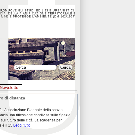
PROMUOVE GLI STUDI EDILIZI E URBANISTICI,
CÌPI DELLA PIANIFICAZIONE TERRITORIALE E
4/49) E PROTEGGE L'AMBIENTE (DM 162/1997)
Newsletter
o di distanza
La crisi dei porti durante la
0L'Associazione Biennale dello spazio
26/04/2020Nei mesi passati abbiam
ancia una riflessione condivisa sullo Spazio
Community "Porti città territori", 
 sul futuro delle città. La scadenza per
collaborazione con Assoporti e A
e è il 15
Leggi tutto
pandemia ci ha
Leggi tutto