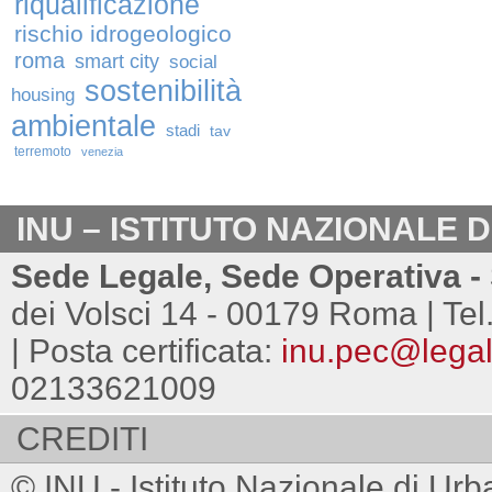
riqualificazione
rischio idrogeologico
roma
smart city
social
sostenibilità
housing
ambientale
stadi
tav
terremoto
venezia
INU – ISTITUTO NAZIONALE 
Sede Legale, Sede Operativa - 
dei Volsci 14 - 00179 Roma | Tel
| Posta certificata:
inu.pec@legalm
02133621009
CREDITI
© INU - Istituto Nazionale di Urb