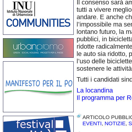
Il consenso sarà am
tutti a vivere megli
andare. E anche ch
l’impossibile ma se
lontano futuro, la 
pubblici, in bicicle
ridotte radicalment
le auto sia ridotto,
l’uso delle biciclett
sostenere le attivit
Tutti i candidati sin
La locandina
Il programma per 
ARTICOLO PUBBLI
EVENTI
,
NOTIZIE
,
S