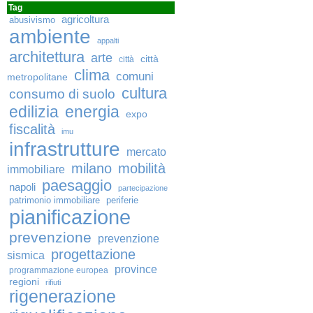
Tag
agricoltura
abusivismo
ambiente
appalti
architettura
arte
città
città
clima
comuni
metropolitane
cultura
consumo di suolo
edilizia
energia
expo
fiscalità
imu
infrastrutture
mercato
milano
mobilità
immobiliare
paesaggio
napoli
partecipazione
patrimonio immobiliare
periferie
pianificazione
prevenzione
prevenzione
progettazione
sismica
province
programmazione europea
regioni
rifiuti
rigenerazione