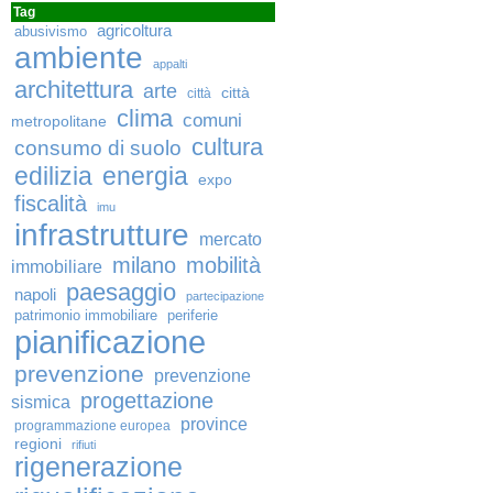
Tag
agricoltura
abusivismo
ambiente
appalti
architettura
arte
città
città
clima
comuni
metropolitane
cultura
consumo di suolo
edilizia
energia
expo
fiscalità
imu
infrastrutture
mercato
milano
mobilità
immobiliare
paesaggio
napoli
partecipazione
patrimonio immobiliare
periferie
pianificazione
prevenzione
prevenzione
progettazione
sismica
province
programmazione europea
regioni
rifiuti
rigenerazione