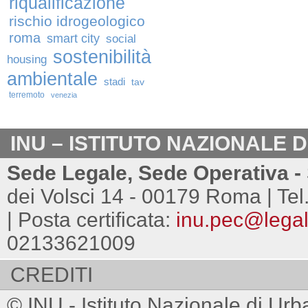
riqualificazione
rischio idrogeologico
roma
smart city
social
sostenibilità
housing
ambientale
stadi
tav
terremoto
venezia
INU – ISTITUTO NAZIONALE 
Sede Legale, Sede Operativa - 
dei Volsci 14 - 00179 Roma | Tel
| Posta certificata:
inu.pec@legalm
02133621009
CREDITI
© INU - Istituto Nazionale di Urb