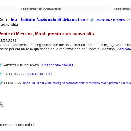
Pubblicato il: 22/04/2020
Pubblicato
Sei in:
Inu - Istituto Nazionale di Urbanistica
>
> 
RASSEGNA STAMPA
nuovo blitz
Ponte di Messina, Monti pronto a un nuovo blitz
26/02/2013
econdo indiscrezioni, segnalano alcune associazioni ambientaliste, il governo sa
arzo per chiudere la questione della realizzazione del Ponte di Messina.
L’articol
ARTICOLO PUBBLICATO IN:
RASSEGNA STAMPA
TAG ARTICOLO:
INFRASTRUTTURE
PERMALINK:
https://inu.it/old/7308/rassegna-stampa/ponte-di-messina-monti-pronto-a-un-nuov
Share
 commenti sono chiusi.