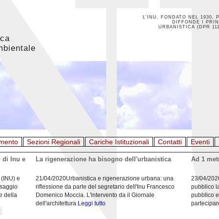
L'INU, FONDATO NEL 1930, 
DIFFONDE I PRIN
URBANISTICA (DPR 111
ica
mbientale
mento
Sezioni Regionali
Cariche Istituzionali
Contatti
Eventi
 di Inu e
La rigenerazione ha bisogno dell'urbanistica
Ad 1 metr
 (INU) e
21/04/2020Urbanistica e rigenerazione urbana: una
23/04/202
esaggio
riflessione da parte del segretario dell'Inu Francesco
pubblico l
e della
Domenico Moccia. L'intervento da il Giornale
pubblico e
dell'architettura
Leggi tutto
partecipar