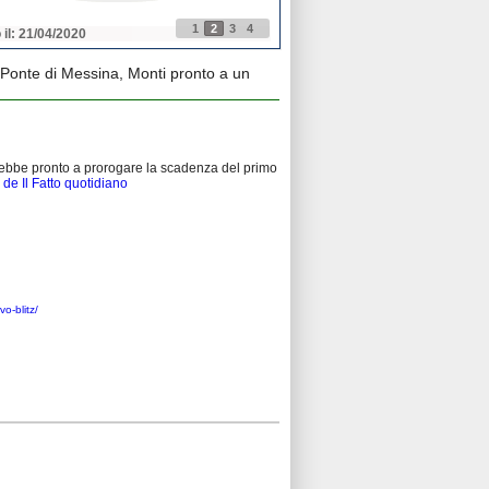
1
2
3
4
 il: 21/04/2020
Pubblicato il: 21/04/2020
Ponte di Messina, Monti pronto a un
rebbe pronto a prorogare la scadenza del primo
o de Il Fatto quotidiano
o-blitz/