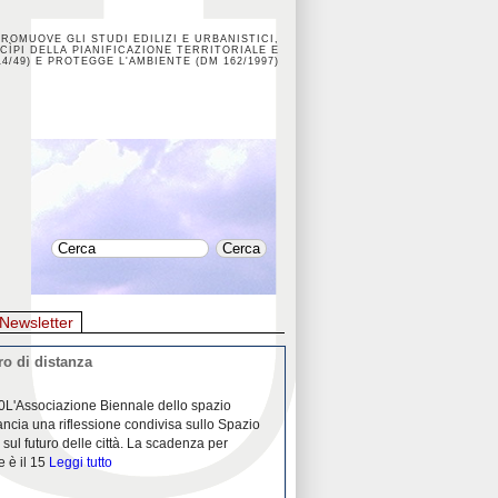
PROMUOVE GLI STUDI EDILIZI E URBANISTICI,
CÌPI DELLA PIANIFICAZIONE TERRITORIALE E
4/49) E PROTEGGE L'AMBIENTE (DM 162/1997)
Newsletter
o di distanza
La crisi dei porti durante la
0L'Associazione Biennale dello spazio
26/04/2020Nei mesi passati abbiam
ancia una riflessione condivisa sullo Spazio
Community "Porti città territori", 
 sul futuro delle città. La scadenza per
collaborazione con Assoporti e A
e è il 15
Leggi tutto
pandemia ci ha
Leggi tutto