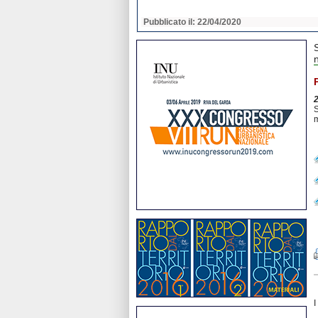
2020
Pubblicato il: 22/04/2020
S
m
I