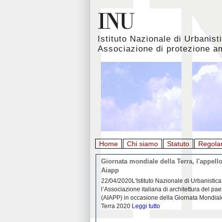
Istituto Nazionale di Urbanist
Associazione di protezione a
Home
Chi siamo
Statuto
Regola
rbanistica italiana al
Giornata mondiale della Terra, l'appello
emergenza. L’INU apre una
Aiapp
tiva: ecco come partecipare
 diffondersi del contagio da
22/04/2020L'Istituto Nazionale di Urbanistica
pieno svolgimento, è ormai
l’Associazione italiana di architettura del pa
eguenze sociali, economiche e
(AIAPP) in occasione della Giornata Mondial
idemia
Leggi tutto
Terra 2020
Leggi tutto