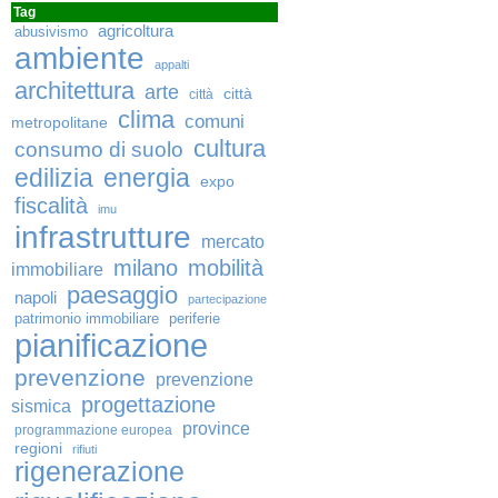
Tag
agricoltura
abusivismo
ambiente
appalti
architettura
arte
città
città
clima
comuni
metropolitane
cultura
consumo di suolo
edilizia
energia
expo
fiscalità
imu
infrastrutture
mercato
milano
mobilità
immobiliare
paesaggio
napoli
partecipazione
patrimonio immobiliare
periferie
pianificazione
prevenzione
prevenzione
progettazione
sismica
province
programmazione europea
regioni
rifiuti
rigenerazione