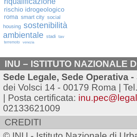
riqualificazione
rischio idrogeologico
roma
smart city
social
sostenibilità
housing
ambientale
stadi
tav
terremoto
venezia
INU – ISTITUTO NAZIONALE 
Sede Legale, Sede Operativa - 
dei Volsci 14 - 00179 Roma | Tel
| Posta certificata:
inu.pec@legalm
02133621009
CREDITI
© INU - Istituto Nazionale di Urb