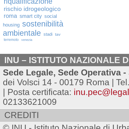
riqualificazione
rischio idrogeologico
roma
smart city
social
sostenibilità
housing
ambientale
stadi
tav
terremoto
venezia
INU – ISTITUTO NAZIONALE 
Sede Legale, Sede Operativa - 
dei Volsci 14 - 00179 Roma | Tel
| Posta certificata:
inu.pec@legalm
02133621009
CREDITI
© INU - Istituto Nazionale di Urb