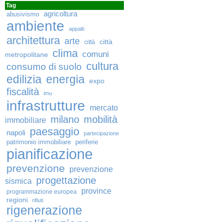
Tag
agricoltura
abusivismo
ambiente
appalti
architettura
arte
città
città
clima
comuni
metropolitane
cultura
consumo di suolo
edilizia
energia
expo
fiscalità
imu
infrastrutture
mercato
milano
mobilità
immobiliare
paesaggio
napoli
partecipazione
patrimonio immobiliare
periferie
pianificazione
prevenzione
prevenzione
progettazione
sismica
province
programmazione europea
regioni
rifiuti
rigenerazione