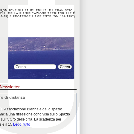
PROMUOVE GLI STUDI EDILIZI E URBANISTICI,
CÌPI DELLA PIANIFICAZIONE TERRITORIALE E
4/49) E PROTEGGE L'AMBIENTE (DM 162/1997)
Newsletter
o di distanza
La crisi dei porti durante la
0L'Associazione Biennale dello spazio
26/04/2020Nei mesi passati abbiam
ancia una riflessione condivisa sullo Spazio
Community "Porti città territori", 
 sul futuro delle città. La scadenza per
collaborazione con Assoporti e A
e è il 15
Leggi tutto
pandemia ci ha
Leggi tutto