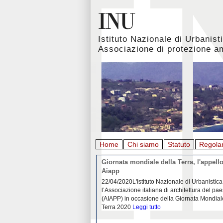
Istituto Nazionale di Urbanist
Associazione di protezione a
Home
Chi siamo
Statuto
Regola
rbanistica italiana al
Giornata mondiale della Terra, l'appello
emergenza. L’INU apre una
Aiapp
tiva: ecco come partecipare
 diffondersi del contagio da
22/04/2020L'Istituto Nazionale di Urbanistica
pieno svolgimento, è ormai
l’Associazione italiana di architettura del pa
eguenze sociali, economiche e
(AIAPP) in occasione della Giornata Mondial
idemia
Leggi tutto
Terra 2020
Leggi tutto