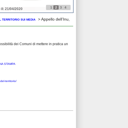
1
2
3
4
 il: 21/04/2020
Pubblicato il: 21/04/2020
> Appello dell’Inu,
L TERRITORIO SUI MEDIA
 possibilità dei Comuni di mettere in pratica un
NA STAMPA
el-territorio/