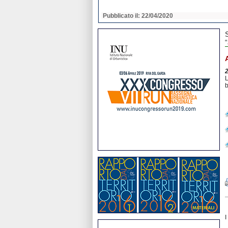
2020
Pubblicato il: 22/04/2020
“
L
b
I