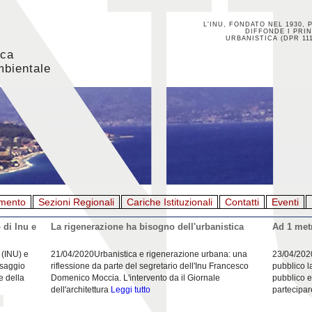
L'INU, FONDATO NEL 1930, 
DIFFONDE I PRIN
URBANISTICA (DPR 111
ica
mbientale
mento
Sezioni Regionali
Cariche Istituzionali
Contatti
Eventi
 di Inu e
La rigenerazione ha bisogno dell'urbanistica
Ad 1 metr
 (INU) e
21/04/2020Urbanistica e rigenerazione urbana: una
23/04/202
esaggio
riflessione da parte del segretario dell'Inu Francesco
pubblico l
e della
Domenico Moccia. L'intervento da il Giornale
pubblico e
dell'architettura
Leggi tutto
partecipar