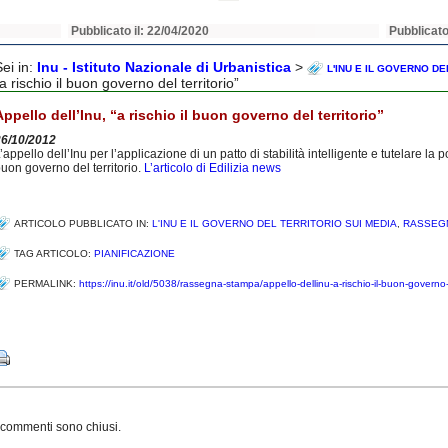
Pubblicato il: 22/04/2020
Pubblicato
Sei in:
Inu - Istituto Nazionale di Urbanistica
>
L'INU E IL GOVERNO DE
a rischio il buon governo del territorio”
Appello dell’Inu, “a rischio il buon governo del territorio”
26/10/2012
’appello dell’Inu per l’applicazione di un patto di stabilità intelligente e tutelare la
uon governo del territorio.
L’articolo di Edilizia news
ARTICOLO PUBBLICATO IN:
L'INU E IL GOVERNO DEL TERRITORIO SUI MEDIA
,
RASSEG
TAG ARTICOLO:
PIANIFICAZIONE
PERMALINK:
https://inu.it/old/5038/rassegna-stampa/appello-dellinu-a-rischio-il-buon-governo-d
Share
 commenti sono chiusi.