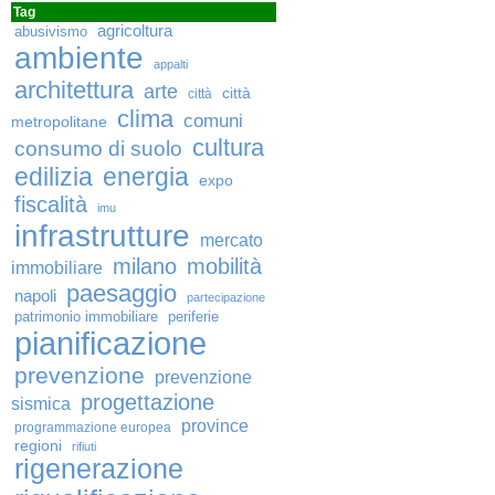
Tag
agricoltura
abusivismo
ambiente
appalti
architettura
arte
città
città
clima
comuni
metropolitane
cultura
consumo di suolo
edilizia
energia
expo
fiscalità
imu
infrastrutture
mercato
milano
mobilità
immobiliare
paesaggio
napoli
partecipazione
patrimonio immobiliare
periferie
pianificazione
prevenzione
prevenzione
progettazione
sismica
province
programmazione europea
regioni
rifiuti
rigenerazione