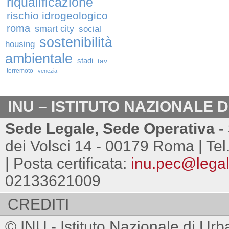
riqualificazione
rischio idrogeologico
roma
smart city
social
sostenibilità
housing
ambientale
stadi
tav
terremoto
venezia
INU – ISTITUTO NAZIONALE 
Sede Legale, Sede Operativa - 
dei Volsci 14 - 00179 Roma | Tel
| Posta certificata:
inu.pec@legalm
02133621009
CREDITI
© INU - Istituto Nazionale di Urb