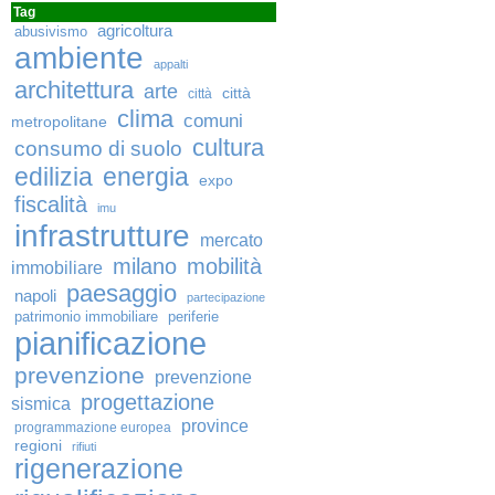
Tag
agricoltura
abusivismo
ambiente
appalti
architettura
arte
città
città
clima
comuni
metropolitane
cultura
consumo di suolo
edilizia
energia
expo
fiscalità
imu
infrastrutture
mercato
milano
mobilità
immobiliare
paesaggio
napoli
partecipazione
patrimonio immobiliare
periferie
pianificazione
prevenzione
prevenzione
progettazione
sismica
province
programmazione europea
regioni
rifiuti
rigenerazione