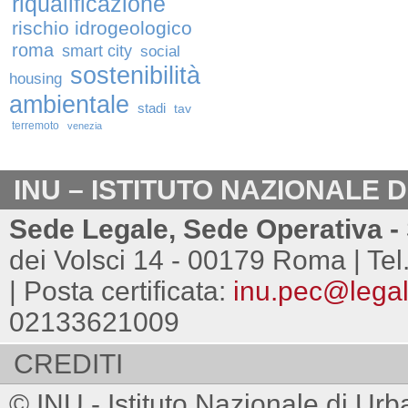
riqualificazione
rischio idrogeologico
roma
smart city
social
sostenibilità
housing
ambientale
stadi
tav
terremoto
venezia
INU – ISTITUTO NAZIONALE 
Sede Legale, Sede Operativa - 
dei Volsci 14 - 00179 Roma | Tel
| Posta certificata:
inu.pec@legalm
02133621009
CREDITI
© INU - Istituto Nazionale di Urb