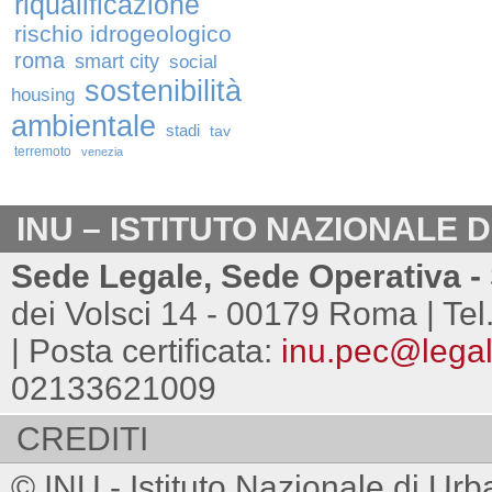
riqualificazione
rischio idrogeologico
roma
smart city
social
sostenibilità
housing
ambientale
stadi
tav
terremoto
venezia
INU – ISTITUTO NAZIONALE 
Sede Legale, Sede Operativa - 
dei Volsci 14 - 00179 Roma | Tel
| Posta certificata:
inu.pec@legalm
02133621009
CREDITI
© INU - Istituto Nazionale di Urb