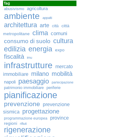
Tag
agricoltura
abusivismo
ambiente
appalti
architettura
arte
città
città
clima
comuni
metropolitane
cultura
consumo di suolo
edilizia
energia
expo
fiscalità
imu
infrastrutture
mercato
milano
mobilità
immobiliare
paesaggio
napoli
partecipazione
patrimonio immobiliare
periferie
pianificazione
prevenzione
prevenzione
progettazione
sismica
province
programmazione europea
regioni
rifiuti
rigenerazione