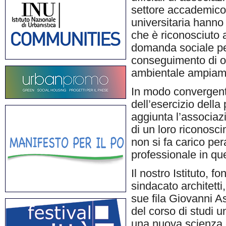
settore accademico 
universitaria hanno 
che è riconosciuto 
domanda sociale per 
conseguimento di obi
ambientale ampiame
In modo convergente
dell’esercizio della 
aggiunta l’associaz
di un loro riconosc
non si fa carico pera
professionale in qu
Il nostro Istituto, 
sindacato architetti
sue fila Giovanni A
del corso di studi 
una nuova scienza e