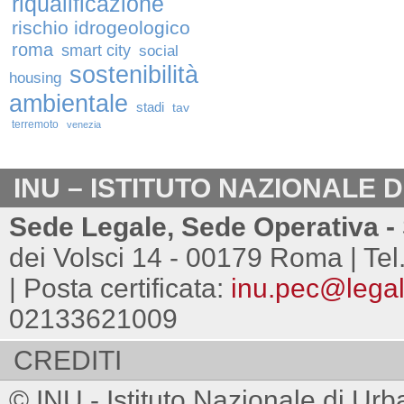
riqualificazione
rischio idrogeologico
roma
smart city
social
sostenibilità
housing
ambientale
stadi
tav
terremoto
venezia
INU – ISTITUTO NAZIONALE 
Sede Legale, Sede Operativa - 
dei Volsci 14 - 00179 Roma | Tel
| Posta certificata:
inu.pec@legalm
02133621009
CREDITI
© INU - Istituto Nazionale di Urb