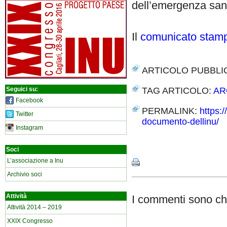
dell’emergenza sani
Il
comunicato stam
ARTICOLO PUBBLI
TAG ARTICOLO:
AR
Seguici su:
Facebook
PERMALINK:
https:/
Twitter
documento-dellinu/
Instagram
Share
Soci
L’associazione a Inu
Archivio soci
Attività
I commenti sono chi
Attività 2014 – 2019
XXIX Congresso