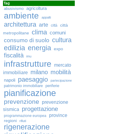
Tag
agricoltura
abusivismo
ambiente
appalti
architettura
arte
città
città
clima
comuni
metropolitane
cultura
consumo di suolo
edilizia
energia
expo
fiscalità
imu
infrastrutture
mercato
milano
mobilità
immobiliare
paesaggio
napoli
partecipazione
patrimonio immobiliare
periferie
pianificazione
prevenzione
prevenzione
progettazione
sismica
province
programmazione europea
regioni
rifiuti
rigenerazione