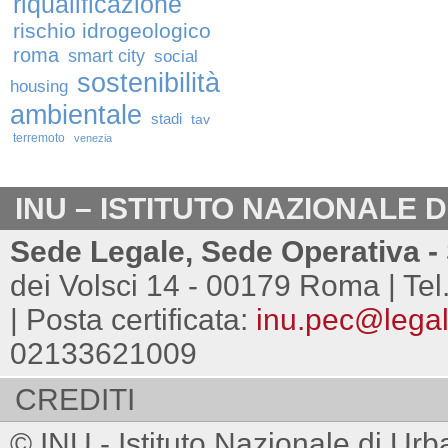
riqualificazione
rischio idrogeologico
roma
smart city
social
sostenibilità
housing
ambientale
stadi
tav
terremoto
venezia
INU – ISTITUTO NAZIONALE 
Sede Legale, Sede Operativa - 
dei Volsci 14 - 00179 Roma | Tel
| Posta certificata:
inu.pec@legalm
02133621009
CREDITI
© INU - Istituto Nazionale di Urb