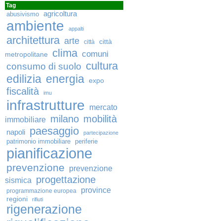
Tag
agricoltura
abusivismo
ambiente
appalti
architettura
arte
città
città
clima
comuni
metropolitane
cultura
consumo di suolo
edilizia
energia
expo
fiscalità
imu
infrastrutture
mercato
milano
mobilità
immobiliare
paesaggio
napoli
partecipazione
patrimonio immobiliare
periferie
pianificazione
prevenzione
prevenzione
progettazione
sismica
province
programmazione europea
regioni
rifiuti
rigenerazione