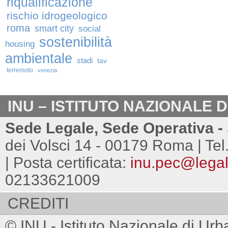
riqualificazione
rischio idrogeologico
roma
smart city
social
sostenibilità
housing
ambientale
stadi
tav
terremoto
venezia
INU – ISTITUTO NAZIONALE 
Sede Legale, Sede Operativa - 
dei Volsci 14 - 00179 Roma | Tel
| Posta certificata:
inu.pec@legalm
02133621009
CREDITI
© INU - Istituto Nazionale di Urb