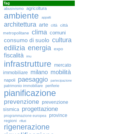
Tag
agricoltura
abusivismo
ambiente
appalti
architettura
arte
città
città
clima
comuni
metropolitane
cultura
consumo di suolo
edilizia
energia
expo
fiscalità
imu
infrastrutture
mercato
milano
mobilità
immobiliare
paesaggio
napoli
partecipazione
patrimonio immobiliare
periferie
pianificazione
prevenzione
prevenzione
progettazione
sismica
province
programmazione europea
regioni
rifiuti
rigenerazione