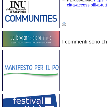
PERMALINK:
https:
citta-accessibili-a-tutt
Share
I commenti sono chi