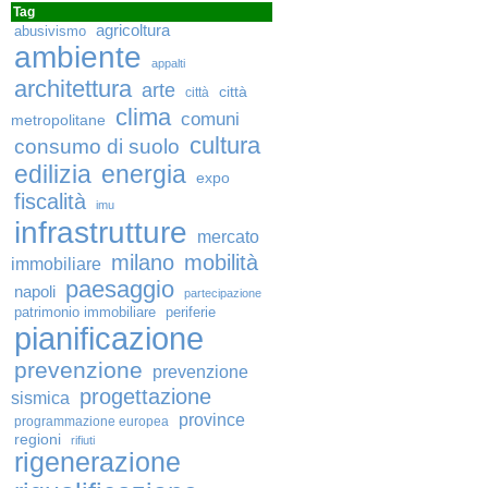
Tag
agricoltura
abusivismo
ambiente
appalti
architettura
arte
città
città
clima
comuni
metropolitane
cultura
consumo di suolo
edilizia
energia
expo
fiscalità
imu
infrastrutture
mercato
milano
mobilità
immobiliare
paesaggio
napoli
partecipazione
patrimonio immobiliare
periferie
pianificazione
prevenzione
prevenzione
progettazione
sismica
province
programmazione europea
regioni
rifiuti
rigenerazione