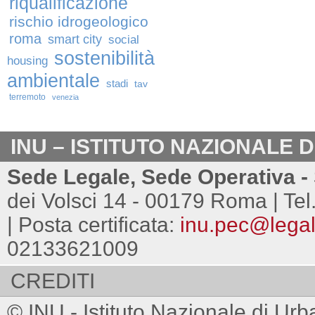
riqualificazione
rischio idrogeologico
roma
smart city
social
sostenibilità
housing
ambientale
stadi
tav
terremoto
venezia
INU – ISTITUTO NAZIONALE 
Sede Legale, Sede Operativa - 
dei Volsci 14 - 00179 Roma | Tel
| Posta certificata:
inu.pec@legalm
02133621009
CREDITI
© INU - Istituto Nazionale di Urb