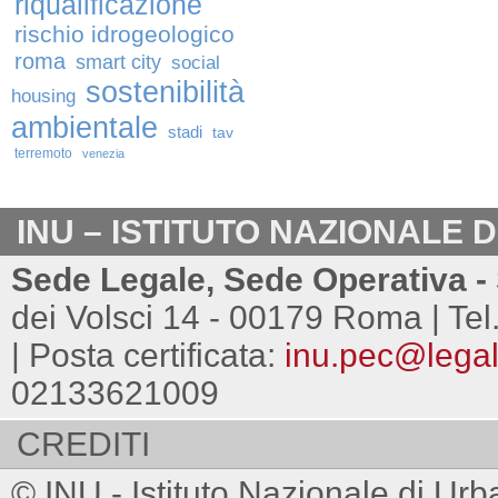
riqualificazione
rischio idrogeologico
roma
smart city
social
sostenibilità
housing
ambientale
stadi
tav
terremoto
venezia
INU – ISTITUTO NAZIONALE 
Sede Legale, Sede Operativa - 
dei Volsci 14 - 00179 Roma | Tel
| Posta certificata:
inu.pec@legalm
02133621009
CREDITI
© INU - Istituto Nazionale di Urb