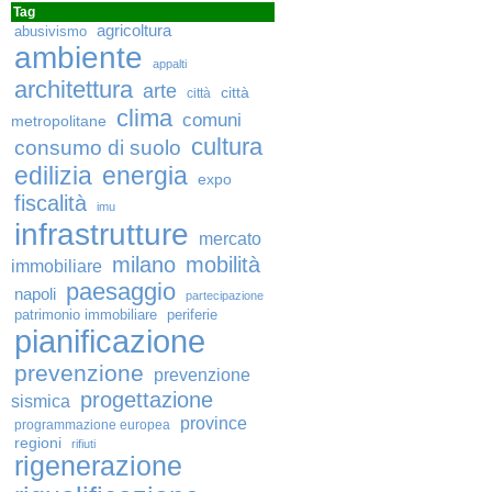
Tag
agricoltura
abusivismo
ambiente
appalti
architettura
arte
città
città
clima
comuni
metropolitane
cultura
consumo di suolo
edilizia
energia
expo
fiscalità
imu
infrastrutture
mercato
milano
mobilità
immobiliare
paesaggio
napoli
partecipazione
patrimonio immobiliare
periferie
pianificazione
prevenzione
prevenzione
progettazione
sismica
province
programmazione europea
regioni
rifiuti
rigenerazione