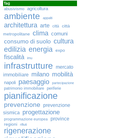
Tag
agricoltura
abusivismo
ambiente
appalti
architettura
arte
città
città
clima
comuni
metropolitane
cultura
consumo di suolo
edilizia
energia
expo
fiscalità
imu
infrastrutture
mercato
milano
mobilità
immobiliare
paesaggio
napoli
partecipazione
patrimonio immobiliare
periferie
pianificazione
prevenzione
prevenzione
progettazione
sismica
province
programmazione europea
regioni
rifiuti
rigenerazione