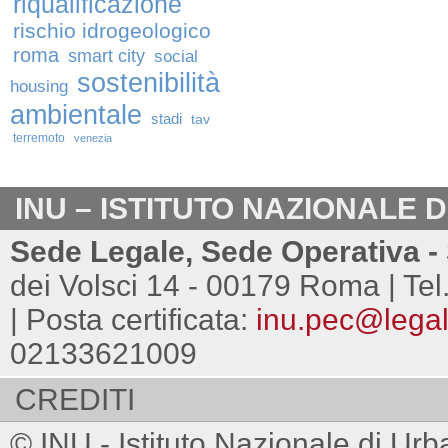
riqualificazione
rischio idrogeologico
roma
smart city
social
sostenibilità
housing
ambientale
stadi
tav
terremoto
venezia
INU – ISTITUTO NAZIONALE 
Sede Legale, Sede Operativa - 
dei Volsci 14 - 00179 Roma | Tel
| Posta certificata:
inu.pec@legalm
02133621009
CREDITI
© INU - Istituto Nazionale di Urb