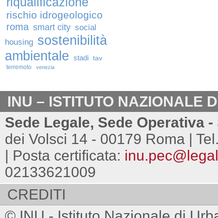
riqualificazione
rischio idrogeologico
roma
smart city
social
sostenibilità
housing
ambientale
stadi
tav
terremoto
venezia
INU – ISTITUTO NAZIONALE 
Sede Legale, Sede Operativa - 
dei Volsci 14 - 00179 Roma | Tel
| Posta certificata:
inu.pec@legalm
02133621009
CREDITI
© INU - Istituto Nazionale di Urb