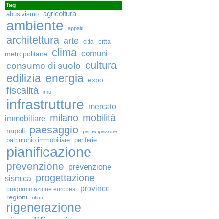
Tag
agricoltura
abusivismo
ambiente
appalti
architettura
arte
città
città
clima
comuni
metropolitane
cultura
consumo di suolo
edilizia
energia
expo
fiscalità
imu
infrastrutture
mercato
milano
mobilità
immobiliare
paesaggio
napoli
partecipazione
patrimonio immobiliare
periferie
pianificazione
prevenzione
prevenzione
progettazione
sismica
province
programmazione europea
regioni
rifiuti
rigenerazione