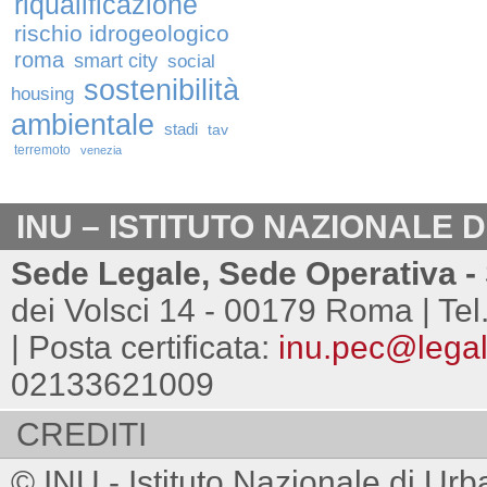
riqualificazione
rischio idrogeologico
roma
smart city
social
sostenibilità
housing
ambientale
stadi
tav
terremoto
venezia
INU – ISTITUTO NAZIONALE 
Sede Legale, Sede Operativa - 
dei Volsci 14 - 00179 Roma | Tel
| Posta certificata:
inu.pec@legalm
02133621009
CREDITI
© INU - Istituto Nazionale di Urb