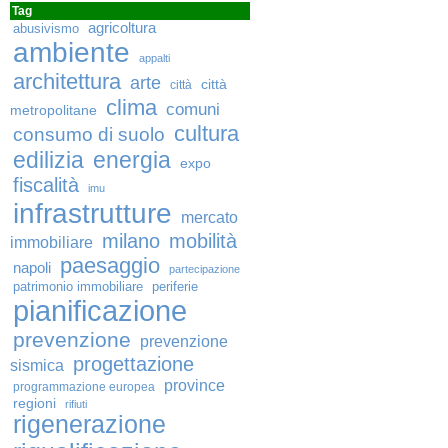
Tag
agricoltura
abusivismo
ambiente
appalti
architettura
arte
città
città
clima
comuni
metropolitane
cultura
consumo di suolo
edilizia
energia
expo
fiscalità
imu
infrastrutture
mercato
milano
mobilità
immobiliare
paesaggio
napoli
partecipazione
patrimonio immobiliare
periferie
pianificazione
prevenzione
prevenzione
progettazione
sismica
province
programmazione europea
regioni
rifiuti
rigenerazione