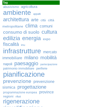
Tag
agricoltura
abusivismo
ambiente
appalti
architettura
arte
città
città
clima
comuni
metropolitane
cultura
consumo di suolo
edilizia
energia
expo
fiscalità
imu
infrastrutture
mercato
milano
mobilità
immobiliare
paesaggio
napoli
partecipazione
patrimonio immobiliare
periferie
pianificazione
prevenzione
prevenzione
progettazione
sismica
province
programmazione europea
regioni
rifiuti
rigenerazione