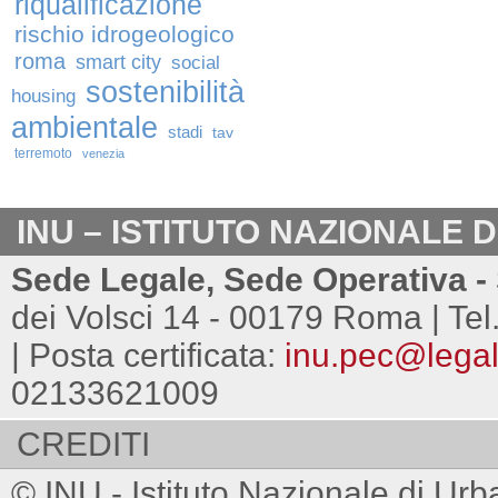
riqualificazione
rischio idrogeologico
roma
smart city
social
sostenibilità
housing
ambientale
stadi
tav
terremoto
venezia
INU – ISTITUTO NAZIONALE 
Sede Legale, Sede Operativa - 
dei Volsci 14 - 00179 Roma | Tel
| Posta certificata:
inu.pec@legalm
02133621009
CREDITI
© INU - Istituto Nazionale di Urb