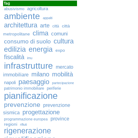
Tag
agricoltura
abusivismo
ambiente
appalti
architettura
arte
città
città
clima
comuni
metropolitane
cultura
consumo di suolo
edilizia
energia
expo
fiscalità
imu
infrastrutture
mercato
milano
mobilità
immobiliare
paesaggio
napoli
partecipazione
patrimonio immobiliare
periferie
pianificazione
prevenzione
prevenzione
progettazione
sismica
province
programmazione europea
regioni
rifiuti
rigenerazione