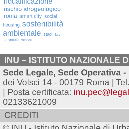
riqualificazione
rischio idrogeologico
roma
smart city
social
sostenibilità
housing
ambientale
stadi
tav
terremoto
venezia
INU – ISTITUTO NAZIONALE 
Sede Legale, Sede Operativa - 
dei Volsci 14 - 00179 Roma | Tel
| Posta certificata:
inu.pec@legalm
02133621009
CREDITI
© INU - Istituto Nazionale di Urb