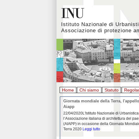
Istituto Nazionale di Urbanist
Associazione di protezione a
Home
Chi siamo
Statuto
Regola
rbanistica italiana al
Giornata mondiale della Terra, l'appello
emergenza. L’INU apre una
Aiapp
tiva: ecco come partecipare
 diffondersi del contagio da
22/04/2020L'Istituto Nazionale di Urbanistica
pieno svolgimento, è ormai
l’Associazione italiana di architettura del pa
eguenze sociali, economiche e
(AIAPP) in occasione della Giornata Mondial
idemia
Leggi tutto
Terra 2020
Leggi tutto