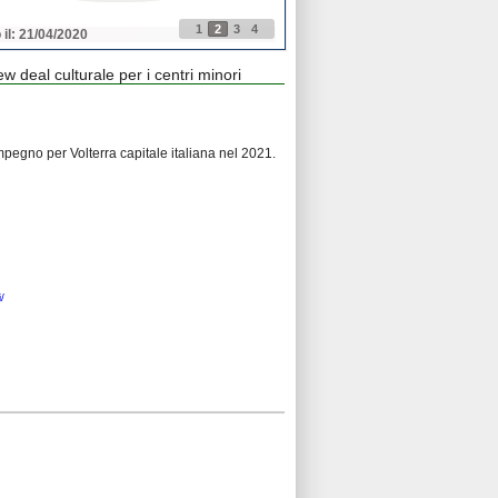
1
2
3
4
 il: 21/04/2020
Pubblicato il: 21/04/2020
 deal culturale per i centri minori
mpegno per Volterra capitale italiana nel 2021.
/