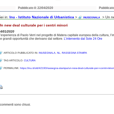
Pubblicato il: 22/04/2020
Pubblicato
Sei in:
Inu - Istituto Nazionale di Urbanistica
>
> Un new
INUSEGNALA
Un new deal culturale per i centri minori
24/01/2020
’esperienza di Paolo Verri nel progetto di Matera capitale europea della cultura, l’i
e grandi opportunità che derivano dal settore.
L’intervento dal Sole 24 Ore
ARTICOLO PUBBLICATO IN:
INUSEGNALA
,
NL
,
RASSEGNA STAMPA
TAG ARTICOLO:
CULTURA
PERMALINK:
https://inu.it/old/42193/rassegna-stampa/un-new-deal-culturale-per-i-centri-minori
Share
 commenti sono chiusi.