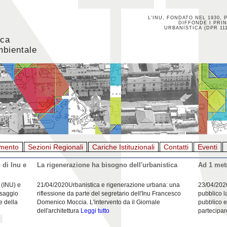
L'INU, FONDATO NEL 1930, 
DIFFONDE I PRIN
URBANISTICA (DPR 111
ica
mbientale
mento
Sezioni Regionali
Cariche Istituzionali
Contatti
Eventi
 di Inu e
La rigenerazione ha bisogno dell'urbanistica
Ad 1 metr
 (INU) e
21/04/2020Urbanistica e rigenerazione urbana: una
23/04/202
esaggio
riflessione da parte del segretario dell'Inu Francesco
pubblico l
e della
Domenico Moccia. L'intervento da il Giornale
pubblico e
dell'architettura
Leggi tutto
partecipar