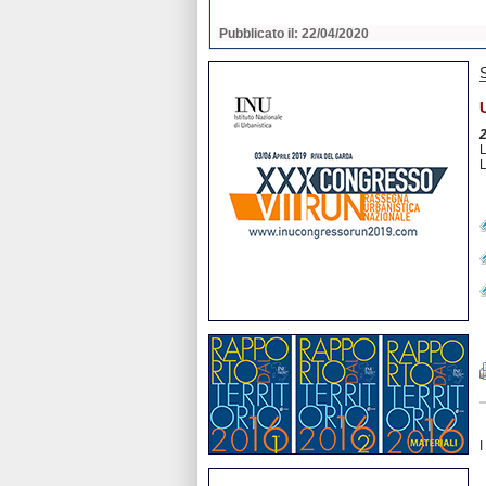
2020
Pubblicato il: 22/04/2020
L
L
I