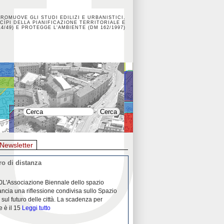
PROMUOVE GLI STUDI EDILIZI E URBANISTICI,
CÌPI DELLA PIANIFICAZIONE TERRITORIALE E
4/49) E PROTEGGE L'AMBIENTE (DM 162/1997)
Newsletter
o di distanza
La crisi dei porti durante la
0L'Associazione Biennale dello spazio
26/04/2020Nei mesi passati abbiam
ancia una riflessione condivisa sullo Spazio
Community "Porti città territori", 
 sul futuro delle città. La scadenza per
collaborazione con Assoporti e A
e è il 15
Leggi tutto
pandemia ci ha
Leggi tutto