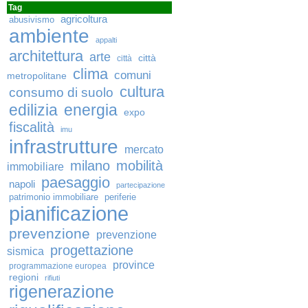
Tag
agricoltura
abusivismo
ambiente
appalti
architettura
arte
città
città
clima
comuni
metropolitane
cultura
consumo di suolo
edilizia
energia
expo
fiscalità
imu
infrastrutture
mercato
milano
mobilità
immobiliare
paesaggio
napoli
partecipazione
patrimonio immobiliare
periferie
pianificazione
prevenzione
prevenzione
progettazione
sismica
province
programmazione europea
regioni
rifiuti
rigenerazione