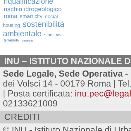
riqualificazione
rischio idrogeologico
roma
smart city
social
sostenibilità
housing
ambientale
stadi
tav
terremoto
venezia
INU – ISTITUTO NAZIONALE 
Sede Legale, Sede Operativa - 
dei Volsci 14 - 00179 Roma | Tel
| Posta certificata:
inu.pec@legalm
02133621009
CREDITI
© INU - Istituto Nazionale di Urb