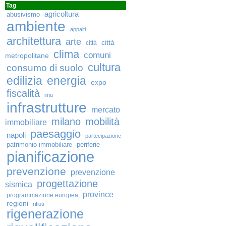
Tag
agricoltura
abusivismo
ambiente
appalti
architettura
arte
città
città
clima
comuni
metropolitane
cultura
consumo di suolo
edilizia
energia
expo
fiscalità
imu
infrastrutture
mercato
milano
mobilità
immobiliare
paesaggio
napoli
partecipazione
patrimonio immobiliare
periferie
pianificazione
prevenzione
prevenzione
progettazione
sismica
province
programmazione europea
regioni
rifiuti
rigenerazione