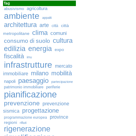
Tag
agricoltura
abusivismo
ambiente
appalti
architettura
arte
città
città
clima
comuni
metropolitane
cultura
consumo di suolo
edilizia
energia
expo
fiscalità
imu
infrastrutture
mercato
milano
mobilità
immobiliare
paesaggio
napoli
partecipazione
patrimonio immobiliare
periferie
pianificazione
prevenzione
prevenzione
progettazione
sismica
province
programmazione europea
regioni
rifiuti
rigenerazione