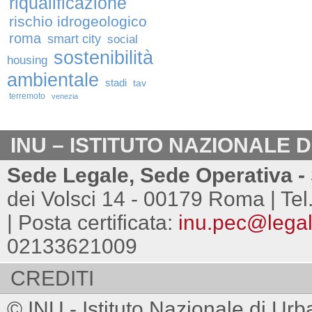
riqualificazione
rischio idrogeologico
roma
smart city
social
sostenibilità
housing
ambientale
stadi
tav
terremoto
venezia
INU – ISTITUTO NAZIONALE 
Sede Legale, Sede Operativa - 
dei Volsci 14 - 00179 Roma | Tel
| Posta certificata:
inu.pec@legalm
02133621009
CREDITI
© INU - Istituto Nazionale di Urb