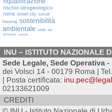
riqualificazione
rischio idrogeologico
roma
smart city
social
sostenibilità
housing
ambientale
stadi
tav
terremoto
venezia
INU – ISTITUTO NAZIONALE 
Sede Legale, Sede Operativa - 
dei Volsci 14 - 00179 Roma | Tel
| Posta certificata:
inu.pec@legalm
02133621009
CREDITI
© INU - Istituto Nazionale di Urb