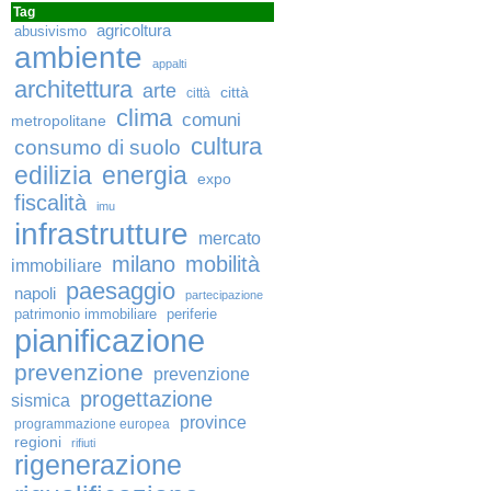
Tag
agricoltura
abusivismo
ambiente
appalti
architettura
arte
città
città
clima
comuni
metropolitane
cultura
consumo di suolo
edilizia
energia
expo
fiscalità
imu
infrastrutture
mercato
milano
mobilità
immobiliare
paesaggio
napoli
partecipazione
patrimonio immobiliare
periferie
pianificazione
prevenzione
prevenzione
progettazione
sismica
province
programmazione europea
regioni
rifiuti
rigenerazione