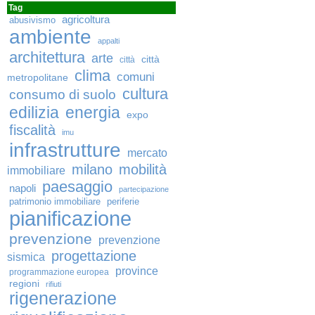
Tag
agricoltura
abusivismo
ambiente
appalti
architettura
arte
città
città
clima
comuni
metropolitane
cultura
consumo di suolo
edilizia
energia
expo
fiscalità
imu
infrastrutture
mercato
milano
mobilità
immobiliare
paesaggio
napoli
partecipazione
patrimonio immobiliare
periferie
pianificazione
prevenzione
prevenzione
progettazione
sismica
province
programmazione europea
regioni
rifiuti
rigenerazione