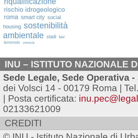
riqualificazione
rischio idrogeologico
roma
smart city
social
sostenibilità
housing
ambientale
stadi
tav
terremoto
venezia
INU – ISTITUTO NAZIONALE 
Sede Legale, Sede Operativa - 
dei Volsci 14 - 00179 Roma | Tel
| Posta certificata:
inu.pec@legalm
02133621009
CREDITI
© INU - Istituto Nazionale di Urb