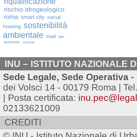
riqualificazione
rischio idrogeologico
roma
smart city
social
sostenibilità
housing
ambientale
stadi
tav
terremoto
venezia
INU – ISTITUTO NAZIONALE 
Sede Legale, Sede Operativa - 
dei Volsci 14 - 00179 Roma | Tel
| Posta certificata:
inu.pec@legalm
02133621009
CREDITI
© INU - Istituto Nazionale di Urb