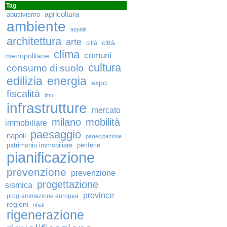
Tag
agricoltura
abusivismo
ambiente
appalti
architettura
arte
città
città
clima
comuni
metropolitane
cultura
consumo di suolo
edilizia
energia
expo
fiscalità
imu
infrastrutture
mercato
milano
mobilità
immobiliare
paesaggio
napoli
partecipazione
patrimonio immobiliare
periferie
pianificazione
prevenzione
prevenzione
progettazione
sismica
province
programmazione europea
regioni
rifiuti
rigenerazione