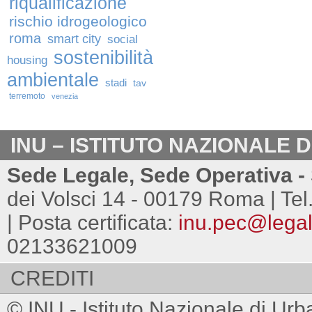
riqualificazione
rischio idrogeologico
roma
smart city
social
sostenibilità
housing
ambientale
stadi
tav
terremoto
venezia
INU – ISTITUTO NAZIONALE 
Sede Legale, Sede Operativa - 
dei Volsci 14 - 00179 Roma | Tel
| Posta certificata:
inu.pec@legalm
02133621009
CREDITI
© INU - Istituto Nazionale di Urb