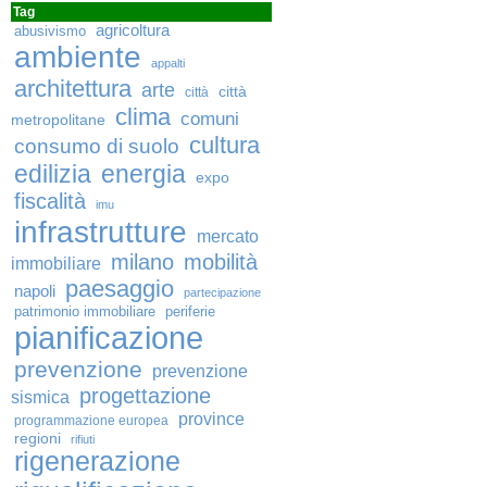
Tag
agricoltura
abusivismo
ambiente
appalti
architettura
arte
città
città
clima
comuni
metropolitane
cultura
consumo di suolo
edilizia
energia
expo
fiscalità
imu
infrastrutture
mercato
milano
mobilità
immobiliare
paesaggio
napoli
partecipazione
patrimonio immobiliare
periferie
pianificazione
prevenzione
prevenzione
progettazione
sismica
province
programmazione europea
regioni
rifiuti
rigenerazione