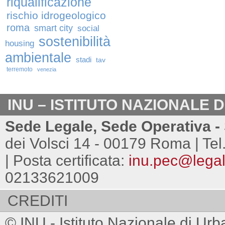
riqualificazione
rischio idrogeologico
roma
smart city
social
sostenibilità
housing
ambientale
stadi
tav
terremoto
venezia
INU – ISTITUTO NAZIONALE 
Sede Legale, Sede Operativa - 
dei Volsci 14 - 00179 Roma | Tel
| Posta certificata:
inu.pec@legalm
02133621009
CREDITI
© INU - Istituto Nazionale di Urb