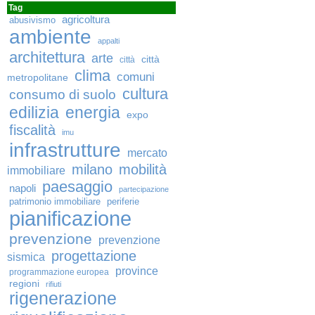
Tag
agricoltura
abusivismo
ambiente
appalti
architettura
arte
città
città
clima
comuni
metropolitane
cultura
consumo di suolo
edilizia
energia
expo
fiscalità
imu
infrastrutture
mercato
milano
mobilità
immobiliare
paesaggio
napoli
partecipazione
patrimonio immobiliare
periferie
pianificazione
prevenzione
prevenzione
progettazione
sismica
province
programmazione europea
regioni
rifiuti
rigenerazione