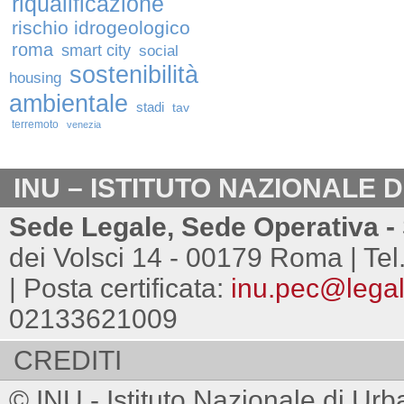
riqualificazione
rischio idrogeologico
roma
smart city
social
sostenibilità
housing
ambientale
stadi
tav
terremoto
venezia
INU – ISTITUTO NAZIONALE 
Sede Legale, Sede Operativa - 
dei Volsci 14 - 00179 Roma | Tel
| Posta certificata:
inu.pec@legalm
02133621009
CREDITI
© INU - Istituto Nazionale di Urb