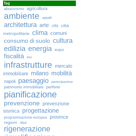
Tag
agricoltura
abusivismo
ambiente
appalti
architettura
arte
città
città
clima
comuni
metropolitane
cultura
consumo di suolo
edilizia
energia
expo
fiscalità
imu
infrastrutture
mercato
milano
mobilità
immobiliare
paesaggio
napoli
partecipazione
patrimonio immobiliare
periferie
pianificazione
prevenzione
prevenzione
progettazione
sismica
province
programmazione europea
regioni
rifiuti
rigenerazione