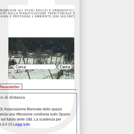
PROMUOVE GLI STUDI EDILIZI E URBANISTICI,
CÌPI DELLA PIANIFICAZIONE TERRITORIALE E
4/49) E PROTEGGE L'AMBIENTE (DM 162/1997)
Newsletter
o di distanza
La crisi dei porti durante la
0L'Associazione Biennale dello spazio
26/04/2020Nei mesi passati abbiam
ancia una riflessione condivisa sullo Spazio
Community "Porti città territori", 
 sul futuro delle città. La scadenza per
collaborazione con Assoporti e A
e è il 15
Leggi tutto
pandemia ci ha
Leggi tutto