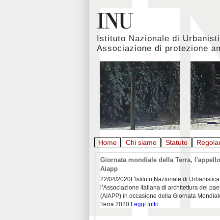
Istituto Nazionale di Urbanist
Associazione di protezione a
Home
Chi siamo
Statuto
Regola
rbanistica italiana al
Giornata mondiale della Terra, l'appello
emergenza. L’INU apre una
Aiapp
tiva: ecco come partecipare
 diffondersi del contagio da
22/04/2020L'Istituto Nazionale di Urbanistica
pieno svolgimento, è ormai
l’Associazione italiana di architettura del pa
eguenze sociali, economiche e
(AIAPP) in occasione della Giornata Mondial
idemia
Leggi tutto
Terra 2020
Leggi tutto