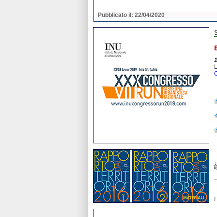
2020
Pubblicato il: 22/04/2020
1
L
C
I