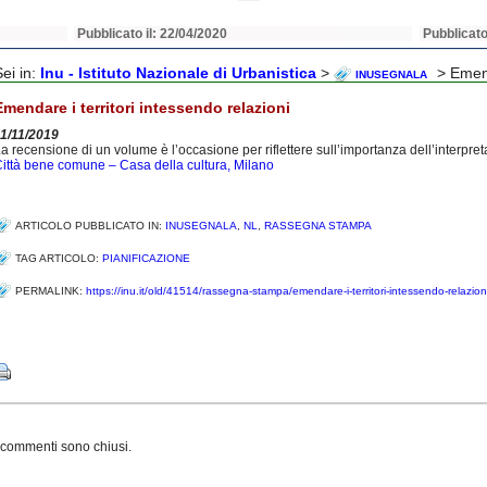
Pubblicato il: 22/04/2020
Pubblicato
Sei in:
Inu - Istituto Nazionale di Urbanistica
>
> Emenda
INUSEGNALA
Emendare i territori intessendo relazioni
1/11/2019
a recensione di un volume è l’occasione per riflettere sull’importanza dell’interpreta
ittà bene comune – Casa della cultura, Milano
ARTICOLO PUBBLICATO IN:
INUSEGNALA
,
NL
,
RASSEGNA STAMPA
TAG ARTICOLO:
PIANIFICAZIONE
PERMALINK:
https://inu.it/old/41514/rassegna-stampa/emendare-i-territori-intessendo-relazion
Share
 commenti sono chiusi.