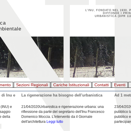
L'INU, FONDATO NEL 1930, 
DIFFONDE I PRIN
URBANISTICA (DPR 111
ica
mbientale
mento
Sezioni Regionali
Cariche Istituzionali
Contatti
Eventi
 di Inu e
La rigenerazione ha bisogno dell'urbanistica
Ad 1 metr
 (INU) e
21/04/2020Urbanistica e rigenerazione urbana: una
23/04/202
esaggio
riflessione da parte del segretario dell'Inu Francesco
pubblico l
e della
Domenico Moccia. L'intervento da il Giornale
pubblico e
dell'architettura
Leggi tutto
partecipar