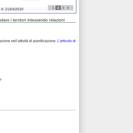
1
2
3
4
 il: 21/04/2020
Pubblicato il: 21/04/2020
re i territori intessendo relazioni
zione nell’attività di pianificazione.
L’articolo di
i/