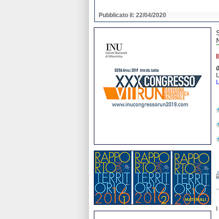
2020
Pubblicato il: 22/04/2020
L
L
I