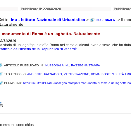
Pubblicato il: 22/04/2020
Pubblicato
Sei in:
Inu - Istituto Nazionale di Urbanistica
>
> Il mo
INUSEGNALA
Naturalmente
Il monumento di Roma è un laghetto. Naturalmente
08/11/2019
a storia di un lago “spuntato” a Roma nel corso di alcuni lavori e scavi, che ha dato 
’articolo dell’inserto de la Repubblica “il venerdì”
ARTICOLO PUBBLICATO IN:
INUSEGNALA
,
NL
,
RASSEGNA STAMPA
TAG ARTICOLO:
AMBIENTE
,
PAESAGGIO
,
PARTECIPAZIONE
,
ROMA
,
SOSTENIBILITÀ AM
PERMALINK:
https://inu.it/old/41480/rassegna-stampa/il-monumento-di-roma-e-un-laghetto-na
Share
 commenti sono chiusi.