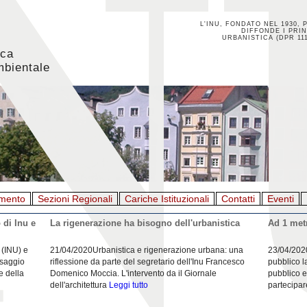
L'INU, FONDATO NEL 1930, 
DIFFONDE I PRIN
URBANISTICA (DPR 111
ica
mbientale
mento
Sezioni Regionali
Cariche Istituzionali
Contatti
Eventi
 di Inu e
La rigenerazione ha bisogno dell'urbanistica
Ad 1 metr
 (INU) e
21/04/2020Urbanistica e rigenerazione urbana: una
23/04/202
esaggio
riflessione da parte del segretario dell'Inu Francesco
pubblico l
e della
Domenico Moccia. L'intervento da il Giornale
pubblico e
dell'architettura
Leggi tutto
partecipar