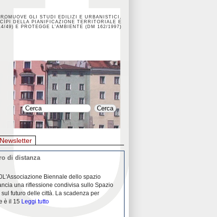
PROMUOVE GLI STUDI EDILIZI E URBANISTICI,
CÌPI DELLA PIANIFICAZIONE TERRITORIALE E
4/49) E PROTEGGE L'AMBIENTE (DM 162/1997)
Newsletter
o di distanza
La crisi dei porti durante la
0L'Associazione Biennale dello spazio
26/04/2020Nei mesi passati abbiam
ancia una riflessione condivisa sullo Spazio
Community "Porti città territori", 
 sul futuro delle città. La scadenza per
collaborazione con Assoporti e A
e è il 15
Leggi tutto
pandemia ci ha
Leggi tutto