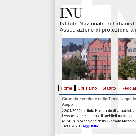
Istituto Nazionale di Urbanist
Associazione di protezione a
Home
Chi siamo
Statuto
Regola
rbanistica italiana al
Giornata mondiale della Terra, l'appello
emergenza. L’INU apre una
Aiapp
tiva: ecco come partecipare
 diffondersi del contagio da
22/04/2020L'Istituto Nazionale di Urbanistica
pieno svolgimento, è ormai
l’Associazione italiana di architettura del pa
eguenze sociali, economiche e
(AIAPP) in occasione della Giornata Mondial
idemia
Leggi tutto
Terra 2020
Leggi tutto