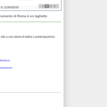
1
2
3
4
 il: 21/04/2020
Pubblicato il: 21/04/2020
numento di Roma è un laghetto.
vita a una storia di tutela e partecipazione.
BIENTALE
turalmente/