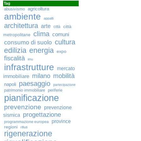
Tag
agricoltura
abusivismo
ambiente
appalti
architettura
arte
città
città
clima
comuni
metropolitane
cultura
consumo di suolo
edilizia
energia
expo
fiscalità
imu
infrastrutture
mercato
milano
mobilità
immobiliare
paesaggio
napoli
partecipazione
patrimonio immobiliare
periferie
pianificazione
prevenzione
prevenzione
progettazione
sismica
province
programmazione europea
regioni
rifiuti
rigenerazione