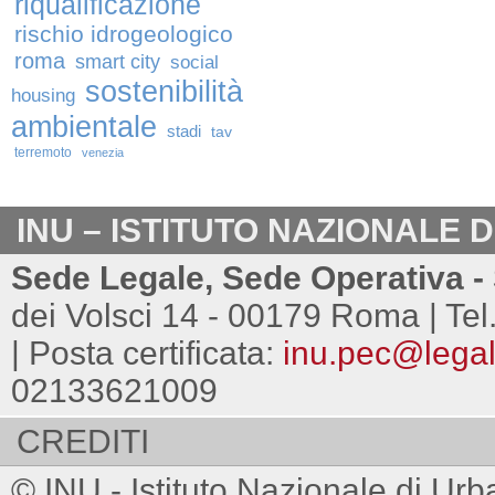
riqualificazione
rischio idrogeologico
roma
smart city
social
sostenibilità
housing
ambientale
stadi
tav
terremoto
venezia
INU – ISTITUTO NAZIONALE 
Sede Legale, Sede Operativa - 
dei Volsci 14 - 00179 Roma | Tel
| Posta certificata:
inu.pec@legalm
02133621009
CREDITI
© INU - Istituto Nazionale di Urb