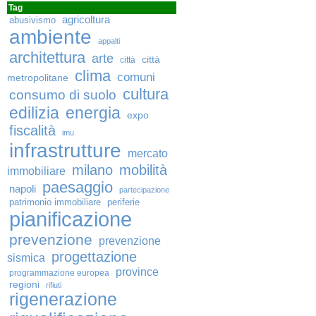
Tag
agricoltura
abusivismo
ambiente
appalti
architettura
arte
città
città
clima
comuni
metropolitane
cultura
consumo di suolo
edilizia
energia
expo
fiscalità
imu
infrastrutture
mercato
milano
mobilità
immobiliare
paesaggio
napoli
partecipazione
patrimonio immobiliare
periferie
pianificazione
prevenzione
prevenzione
progettazione
sismica
province
programmazione europea
regioni
rifiuti
rigenerazione