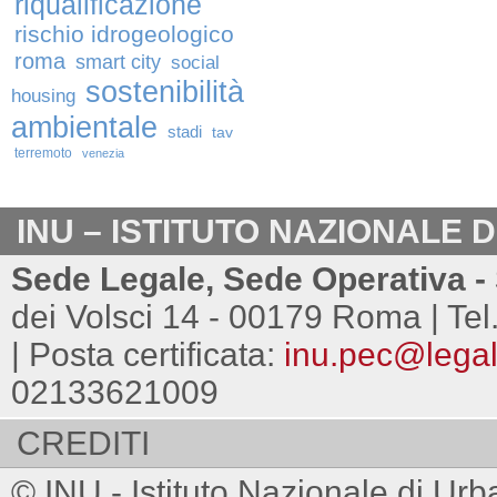
riqualificazione
rischio idrogeologico
roma
smart city
social
sostenibilità
housing
ambientale
stadi
tav
terremoto
venezia
INU – ISTITUTO NAZIONALE 
Sede Legale, Sede Operativa - 
dei Volsci 14 - 00179 Roma | Tel
| Posta certificata:
inu.pec@legalm
02133621009
CREDITI
© INU - Istituto Nazionale di Urb