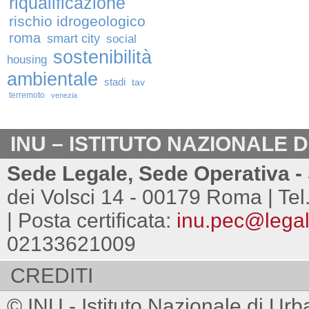
riqualificazione
rischio idrogeologico
roma
smart city
social
sostenibilità
housing
ambientale
stadi
tav
terremoto
venezia
INU – ISTITUTO NAZIONALE 
Sede Legale, Sede Operativa - 
dei Volsci 14 - 00179 Roma | Tel
| Posta certificata:
inu.pec@legalm
02133621009
CREDITI
© INU - Istituto Nazionale di Urb