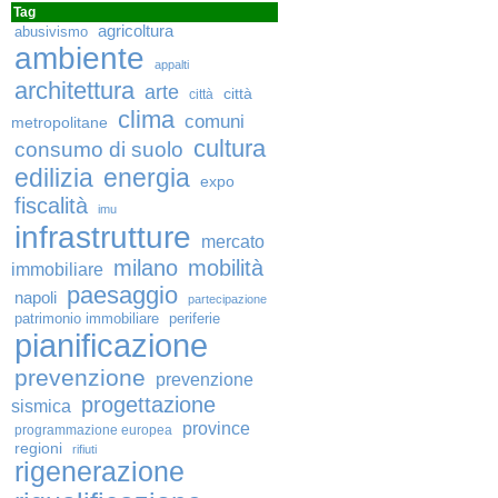
Tag
agricoltura
abusivismo
ambiente
appalti
architettura
arte
città
città
clima
comuni
metropolitane
cultura
consumo di suolo
edilizia
energia
expo
fiscalità
imu
infrastrutture
mercato
milano
mobilità
immobiliare
paesaggio
napoli
partecipazione
patrimonio immobiliare
periferie
pianificazione
prevenzione
prevenzione
progettazione
sismica
province
programmazione europea
regioni
rifiuti
rigenerazione