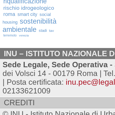
riqualificazione
rischio idrogeologico
roma
smart city
social
sostenibilità
housing
ambientale
stadi
tav
terremoto
venezia
INU – ISTITUTO NAZIONALE 
Sede Legale, Sede Operativa - 
dei Volsci 14 - 00179 Roma | Tel
| Posta certificata:
inu.pec@legalm
02133621009
CREDITI
© INU - Istituto Nazionale di Urb