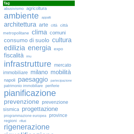
Tag
agricoltura
abusivismo
ambiente
appalti
architettura
arte
città
città
clima
comuni
metropolitane
cultura
consumo di suolo
edilizia
energia
expo
fiscalità
imu
infrastrutture
mercato
milano
mobilità
immobiliare
paesaggio
napoli
partecipazione
patrimonio immobiliare
periferie
pianificazione
prevenzione
prevenzione
progettazione
sismica
province
programmazione europea
regioni
rifiuti
rigenerazione