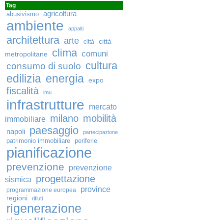
Tag
agricoltura
abusivismo
ambiente
appalti
architettura
arte
città
città
clima
comuni
metropolitane
cultura
consumo di suolo
edilizia
energia
expo
fiscalità
imu
infrastrutture
mercato
milano
mobilità
immobiliare
paesaggio
napoli
partecipazione
patrimonio immobiliare
periferie
pianificazione
prevenzione
prevenzione
progettazione
sismica
province
programmazione europea
regioni
rifiuti
rigenerazione