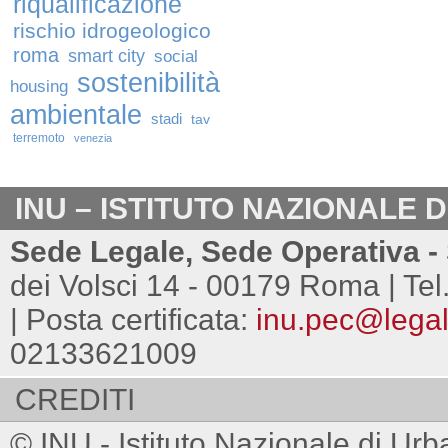
riqualificazione
rischio idrogeologico
roma
smart city
social
sostenibilità
housing
ambientale
stadi
tav
terremoto
venezia
INU – ISTITUTO NAZIONALE 
Sede Legale, Sede Operativa - 
dei Volsci 14 - 00179 Roma | Tel
| Posta certificata:
inu.pec@legalm
02133621009
CREDITI
© INU - Istituto Nazionale di Urb