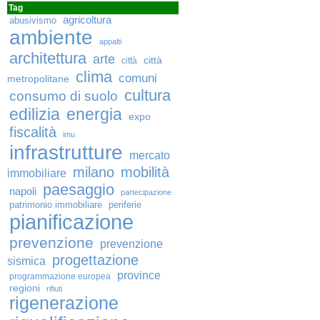
Tag
agricoltura
abusivismo
ambiente
appalti
architettura
arte
città
città
clima
comuni
metropolitane
cultura
consumo di suolo
edilizia
energia
expo
fiscalità
imu
infrastrutture
mercato
milano
mobilità
immobiliare
paesaggio
napoli
partecipazione
patrimonio immobiliare
periferie
pianificazione
prevenzione
prevenzione
progettazione
sismica
province
programmazione europea
regioni
rifiuti
rigenerazione