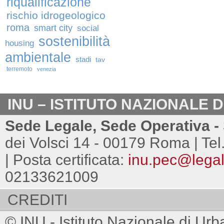
riqualificazione
rischio idrogeologico
roma
smart city
social
sostenibilità
housing
ambientale
stadi
tav
terremoto
venezia
INU – ISTITUTO NAZIONALE 
Sede Legale, Sede Operativa - 
dei Volsci 14 - 00179 Roma | Tel
| Posta certificata:
inu.pec@legalm
02133621009
CREDITI
© INU - Istituto Nazionale di Urb