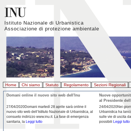
Istituto Nazionale di Urbanistica
Associazione di protezione ambientale
Home
Chi siamo
Statuto
Regolamento
Sezioni Regionali
Giornata mondiale della Terra, l'appello di Inu e
La rigenerazione 
Aiapp
22/04/2020L'Istituto Nazionale di Urbanistica (INU) e
21/04/2020Urbanist
l’Associazione italiana di architettura del paesaggio
riflessione da parte
(AIAPP) in occasione della Giornata Mondiale della
Domenico Moccia. L'
Terra 2020
Leggi tutto
dell'architettura
Legg