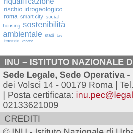
riqualificazione
rischio idrogeologico
roma
smart city
social
sostenibilità
housing
ambientale
stadi
tav
terremoto
venezia
INU – ISTITUTO NAZIONALE 
Sede Legale, Sede Operativa - 
dei Volsci 14 - 00179 Roma | Tel
| Posta certificata:
inu.pec@legalm
02133621009
CREDITI
© INU - Istituto Nazionale di Urb