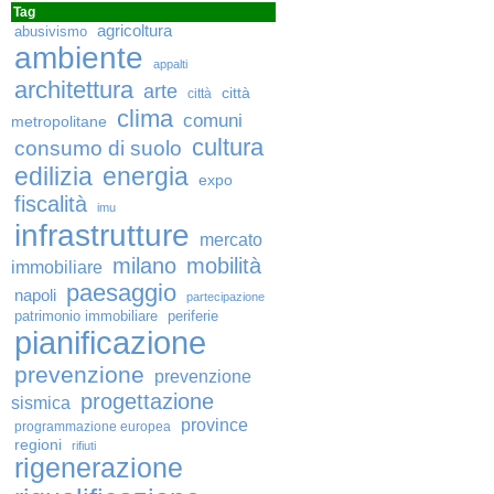
Tag
agricoltura
abusivismo
ambiente
appalti
architettura
arte
città
città
clima
comuni
metropolitane
cultura
consumo di suolo
edilizia
energia
expo
fiscalità
imu
infrastrutture
mercato
milano
mobilità
immobiliare
paesaggio
napoli
partecipazione
patrimonio immobiliare
periferie
pianificazione
prevenzione
prevenzione
progettazione
sismica
province
programmazione europea
regioni
rifiuti
rigenerazione