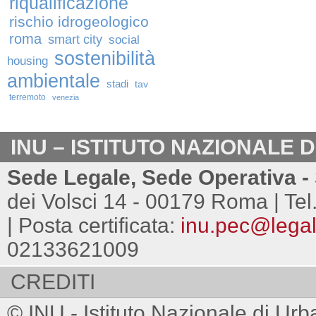
riqualificazione
rischio idrogeologico
roma
smart city
social
sostenibilità
housing
ambientale
stadi
tav
terremoto
venezia
INU – ISTITUTO NAZIONALE 
Sede Legale, Sede Operativa - 
dei Volsci 14 - 00179 Roma | Tel
| Posta certificata:
inu.pec@legalm
02133621009
CREDITI
© INU - Istituto Nazionale di Urb