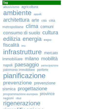
Tag
agricoltura
abusivismo
ambiente
appalti
architettura
arte
città
città
clima
comuni
metropolitane
cultura
consumo di suolo
edilizia
energia
expo
fiscalità
imu
infrastrutture
mercato
milano
mobilità
immobiliare
paesaggio
napoli
partecipazione
patrimonio immobiliare
periferie
pianificazione
prevenzione
prevenzione
progettazione
sismica
province
programmazione europea
regioni
rifiuti
rigenerazione