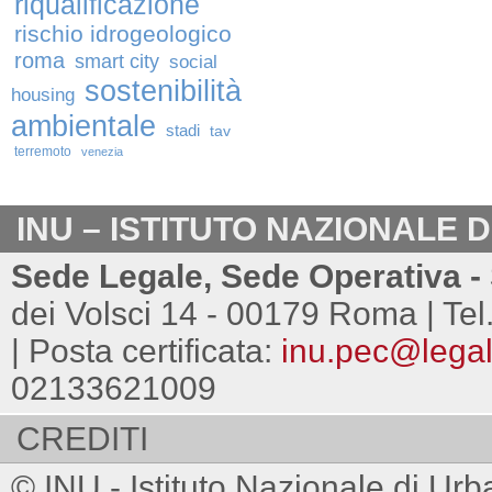
riqualificazione
rischio idrogeologico
roma
smart city
social
sostenibilità
housing
ambientale
stadi
tav
terremoto
venezia
INU – ISTITUTO NAZIONALE 
Sede Legale, Sede Operativa - 
dei Volsci 14 - 00179 Roma | Tel
| Posta certificata:
inu.pec@legalm
02133621009
CREDITI
© INU - Istituto Nazionale di Urb