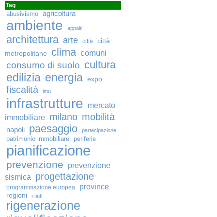
Tag
agricoltura
abusivismo
ambiente
appalti
architettura
arte
città
città
clima
comuni
metropolitane
cultura
consumo di suolo
edilizia
energia
expo
fiscalità
imu
infrastrutture
mercato
milano
mobilità
immobiliare
paesaggio
napoli
partecipazione
patrimonio immobiliare
periferie
pianificazione
prevenzione
prevenzione
progettazione
sismica
province
programmazione europea
regioni
rifiuti
rigenerazione