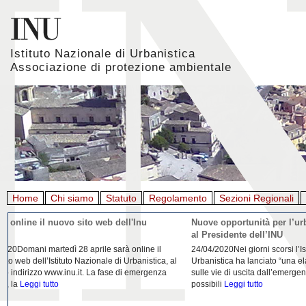
Istituto Nazionale di Urbanistica
Associazione di protezione ambientale
Home
Chi siamo
Statuto
Regolamento
Sezioni Regionali
Giornata mondiale della Terra, l'appello di Inu e
La rigenerazione 
Aiapp
22/04/2020L'Istituto Nazionale di Urbanistica (INU) e
21/04/2020Urbanist
l’Associazione italiana di architettura del paesaggio
riflessione da parte
(AIAPP) in occasione della Giornata Mondiale della
Domenico Moccia. L'
Terra 2020
Leggi tutto
dell'architettura
Legg