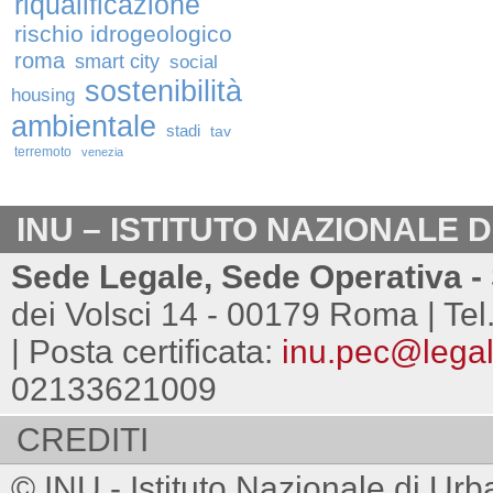
riqualificazione
rischio idrogeologico
roma
smart city
social
sostenibilità
housing
ambientale
stadi
tav
terremoto
venezia
INU – ISTITUTO NAZIONALE 
Sede Legale, Sede Operativa - 
dei Volsci 14 - 00179 Roma | Tel
| Posta certificata:
inu.pec@legalm
02133621009
CREDITI
© INU - Istituto Nazionale di Urb