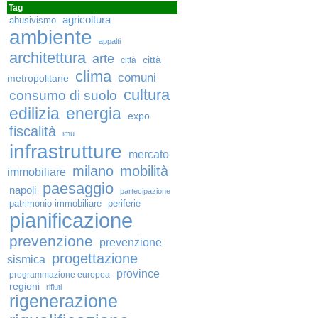
Tag
agricoltura
abusivismo
ambiente
appalti
architettura
arte
città
città
clima
comuni
metropolitane
cultura
consumo di suolo
edilizia
energia
expo
fiscalità
imu
infrastrutture
mercato
milano
mobilità
immobiliare
paesaggio
napoli
partecipazione
patrimonio immobiliare
periferie
pianificazione
prevenzione
prevenzione
progettazione
sismica
province
programmazione europea
regioni
rifiuti
rigenerazione