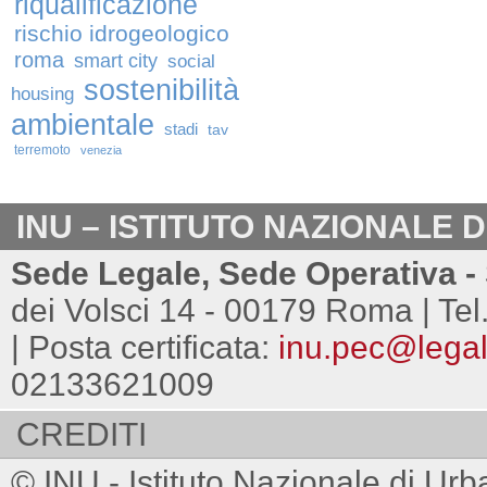
riqualificazione
rischio idrogeologico
roma
smart city
social
sostenibilità
housing
ambientale
stadi
tav
terremoto
venezia
INU – ISTITUTO NAZIONALE 
Sede Legale, Sede Operativa - 
dei Volsci 14 - 00179 Roma | Tel
| Posta certificata:
inu.pec@legalm
02133621009
CREDITI
© INU - Istituto Nazionale di Urb