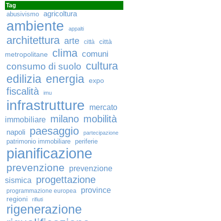
Tag
agricoltura
abusivismo
ambiente
appalti
architettura
arte
città
città
clima
comuni
metropolitane
cultura
consumo di suolo
edilizia
energia
expo
fiscalità
imu
infrastrutture
mercato
milano
mobilità
immobiliare
paesaggio
napoli
partecipazione
patrimonio immobiliare
periferie
pianificazione
prevenzione
prevenzione
progettazione
sismica
province
programmazione europea
regioni
rifiuti
rigenerazione