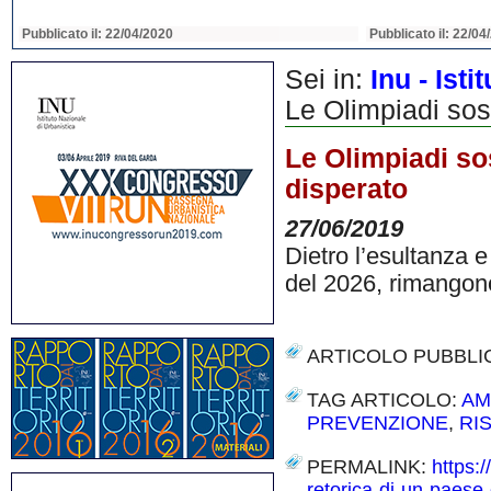
Pubblicato il: 22/04/2020
Pubblicato il: 22/04
Sei in:
Inu - Ist
Le Olimpiadi sost
Le Olimpiadi sos
disperato
27/06/2019
Dietro l’esultanza e
del 2026, rimangono 
ARTICOLO PUBBLI
TAG ARTICOLO:
AM
PREVENZIONE
,
RI
PERMALINK:
https:/
retorica-di-un-paese-