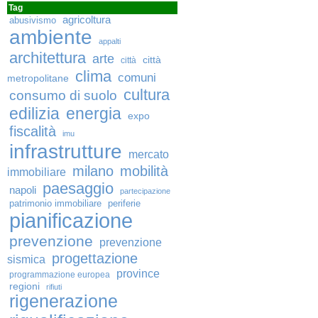
Tag
agricoltura
abusivismo
ambiente
appalti
architettura
arte
città
città
clima
comuni
metropolitane
cultura
consumo di suolo
edilizia
energia
expo
fiscalità
imu
infrastrutture
mercato
milano
mobilità
immobiliare
paesaggio
napoli
partecipazione
patrimonio immobiliare
periferie
pianificazione
prevenzione
prevenzione
progettazione
sismica
province
programmazione europea
regioni
rifiuti
rigenerazione