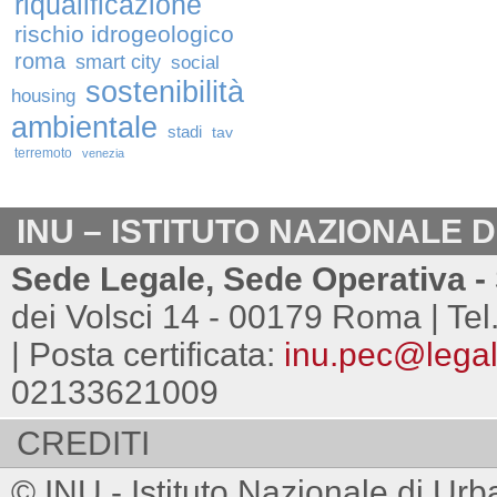
riqualificazione
rischio idrogeologico
roma
smart city
social
sostenibilità
housing
ambientale
stadi
tav
terremoto
venezia
INU – ISTITUTO NAZIONALE 
Sede Legale, Sede Operativa - 
dei Volsci 14 - 00179 Roma | Tel
| Posta certificata:
inu.pec@legalm
02133621009
CREDITI
© INU - Istituto Nazionale di Urb