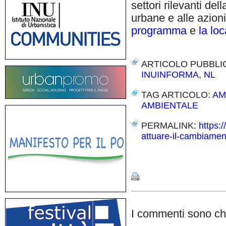
settori rilevanti del
urbane e alle azion
programma
e
la lo
ARTICOLO PUBBLI
INUINFORMA
,
NL
TAG ARTICOLO:
AM
AMBIENTALE
PERMALINK:
https:/
attuare-il-cambiamen
Share
I commenti sono chi