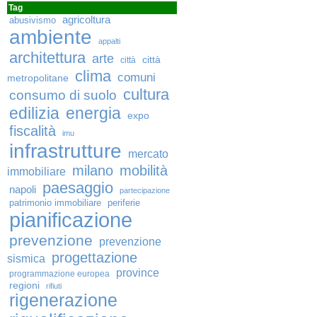
Tag
agricoltura
abusivismo
ambiente
appalti
architettura
arte
città
città
clima
comuni
metropolitane
cultura
consumo di suolo
edilizia
energia
expo
fiscalità
imu
infrastrutture
mercato
milano
mobilità
immobiliare
paesaggio
napoli
partecipazione
patrimonio immobiliare
periferie
pianificazione
prevenzione
prevenzione
progettazione
sismica
province
programmazione europea
regioni
rifiuti
rigenerazione