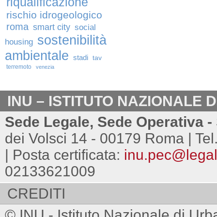
riqualificazione
rischio idrogeologico
roma
smart city
social
sostenibilità
housing
ambientale
stadi
tav
terremoto
venezia
INU – ISTITUTO NAZIONALE 
Sede Legale, Sede Operativa - 
dei Volsci 14 - 00179 Roma | Tel
| Posta certificata:
inu.pec@legalm
02133621009
CREDITI
© INU - Istituto Nazionale di Urb