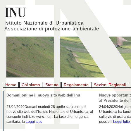
Istituto Nazionale di Urbanistica
Associazione di protezione ambientale
Home
Chi siamo
Statuto
Regolamento
Sezioni Regionali
Giornata mondiale della Terra, l'appello di Inu e
La rigenerazione 
Aiapp
22/04/2020L'Istituto Nazionale di Urbanistica (INU) e
21/04/2020Urbanist
l’Associazione italiana di architettura del paesaggio
riflessione da parte
(AIAPP) in occasione della Giornata Mondiale della
Domenico Moccia. L'
Terra 2020
Leggi tutto
dell'architettura
Legg